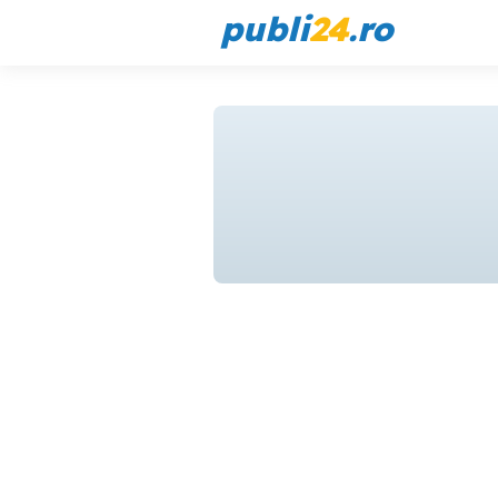
publi
24
.ro