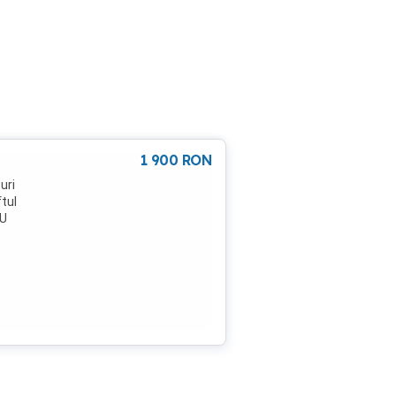
1 900
RON
uri
ftul
AU