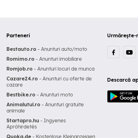
Parteneri
Urmărește-
Bestauto.ro
- Anunturi auto/moto
Romimo.ro
- Anunturi imobiliare
Romjob.ro
- Anunturi locuri de munca
Cazare24.ro
- Anunturi cu oferte de
Descarcă ap
cazare
Bestbike.ro
- Anunturi moto
Animalutul.ro
- Anunturi gratuite
animale
Startapro.hu
- Ingyenes
Apróhirdetés
Quoka.de
- Kostenlose Kleinanzeigen