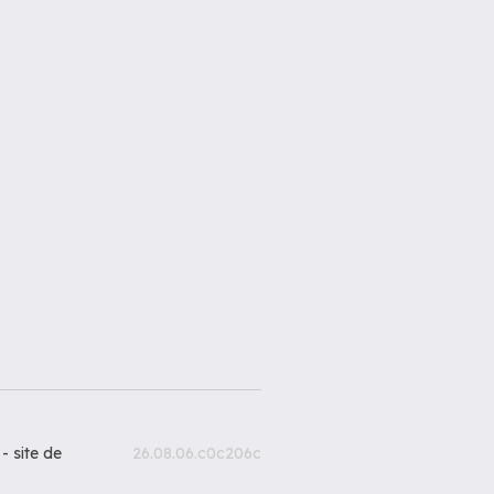
 -
site de
26.08.06.c0c206c