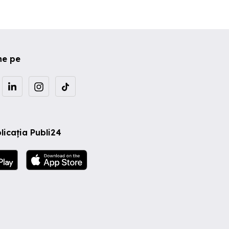
ne pe
licația Publi24