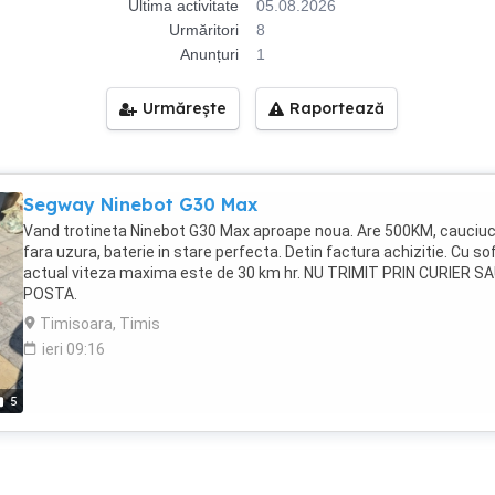
Ultima activitate
05.08.2026
Urmăritori
8
Anunțuri
1
Urmărește
Raportează
Segway Ninebot G30 Max
Vand trotineta Ninebot G30 Max aproape noua. Are 500KM, cauciuc
fara uzura, baterie in stare perfecta. Detin factura achizitie. Cu so
actual viteza maxima este de 30 km hr. NU TRIMIT PRIN CURIER S
POSTA.
Timisoara, Timis
ieri 09:16
5