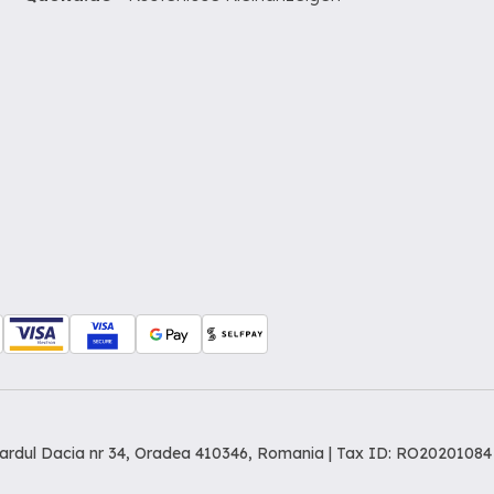
levardul Dacia nr 34, Oradea 410346, Romania | Tax ID: RO20201084