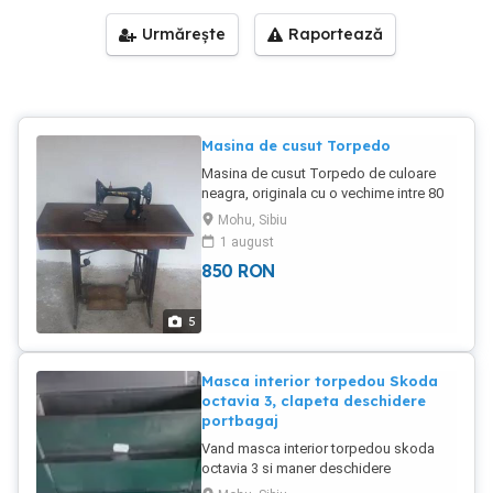
Urmărește
Raportează
Masina de cusut Torpedo
Masina de cusut Torpedo de culoare
neagra, originala cu o vechime intre 80
si 100 de ani, in stare excelenta.
Mohu, Sibiu
1 august
850
RON
5
Masca interior torpedou Skoda
octavia 3, clapeta deschidere
portbagaj
Vand masca interior torpedou skoda
octavia 3 si maner deschidere
portbagaj, piese originale + cadou set