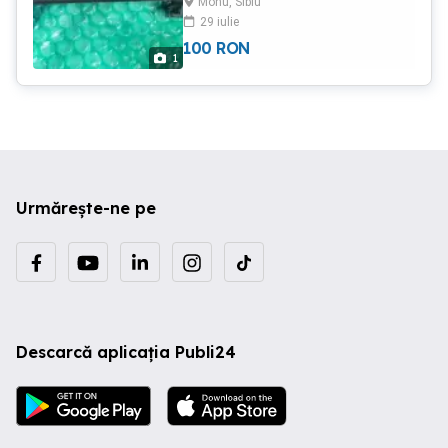
Mohu, Sibiu
capacele roti 60mm.
29 iulie
100
RON
1
Urmărește-ne pe
Descarcă aplicația Publi24