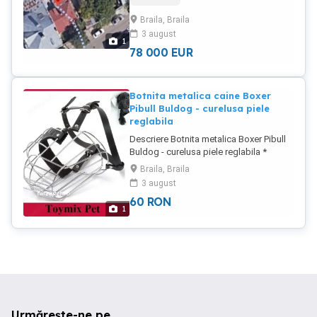
Braila, Braila
3 august
1
78 000
EUR
Botnita metalica caine Boxer
Pibull Buldog - curelusa piele
reglabila
Descriere Botnita metalica Boxer Pibull
Buldog - curelusa piele reglabila *
PRODUSELE SUNT NOI - CALITATEA
Braila, Braila
A++ - Cod mascul - 44029 - Cod femela -
3 august
44028 Circumferinta maxima a botului
60
RON
38 cm - Lungimea maxima a botului 7
1
cm - Curelusa din piele reglabila
Urmărește-ne pe