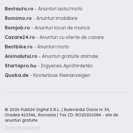
Bestauto.ro
- Anunturi auto/moto
Romimo.ro
- Anunturi imobiliare
Romjob.ro
- Anunturi locuri de munca
Cazare24.ro
- Anunturi cu oferte de cazare
Bestbike.ro
- Anunturi moto
Animalutul.ro
- Anunturi gratuite animale
Startapro.hu
- Ingyenes Apróhirdetés
Quoka.de
- Kostenlose Kleinanzeigen
© 2026 Publi24 Digital S.R.L. | Bulevardul Dacia nr 34,
Oradea 410346, Romania | Tax ID: RO20201084 -
site de
anunturi gratuite
26.08.03.eea190d