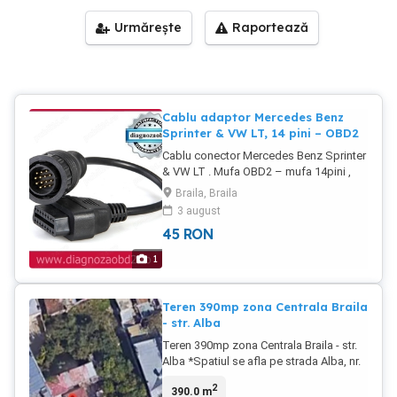
Urmărește
Raportează
Cablu adaptor Mercedes Benz
Sprinter & VW LT, 14 pini – OBD2
Cablu conector Mercedes Benz Sprinter
& VW LT . Mufa OBD2 – mufa 14pini ,
Mercedes Benz Sprinter & VW LT . *
Braila, Braila
Daca achizitionati acest produs , puteti
3 august
opta si pt AData 2011 – 3.40 – 35 lei ;
45
RON
AData 2014 – 3.45 – 45 lei ; VIVID 2010
(lb. romana) 35 lei sau VIVID 2015 (lb.
1
romana) 55 lei.
Teren 390mp zona Centrala Braila
- str. Alba
Teren 390mp zona Centrala Braila - str.
Alba *Spatiul se afla pe strada Alba, nr.
11, un gard de tabla * Suprafata totala
2
390.0 m
390mp