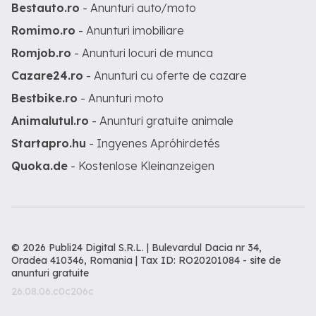
Bestauto.ro
- Anunturi auto/moto
Romimo.ro
- Anunturi imobiliare
Romjob.ro
- Anunturi locuri de munca
Cazare24.ro
- Anunturi cu oferte de cazare
Bestbike.ro
- Anunturi moto
Animalutul.ro
- Anunturi gratuite animale
Startapro.hu
- Ingyenes Apróhirdetés
Quoka.de
- Kostenlose Kleinanzeigen
© 2026 Publi24 Digital S.R.L. | Bulevardul Dacia nr 34,
Oradea 410346, Romania | Tax ID: RO20201084 -
site de
anunturi gratuite
26.08.06.c0c206c