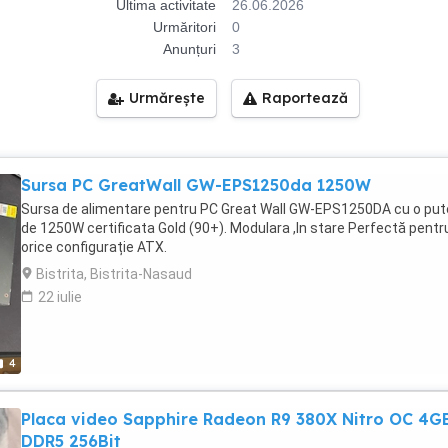
Ultima activitate
26.06.2026
Urmăritori
0
Anunțuri
3
Urmărește
Raportează
Sursa PC GreatWall GW-EPS1250da 1250W
Sursa de alimentare pentru PC Great Wall GW-EPS1250DA cu o put
de 1250W certificata Gold (90+). Modulara ,In stare Perfectă pentr
orice configurație ATX.
Bistrita, Bistrita-Nasaud
22 iulie
4
Placa video Sapphire Radeon R9 380X Nitro OC 4G
DDR5 256Bit