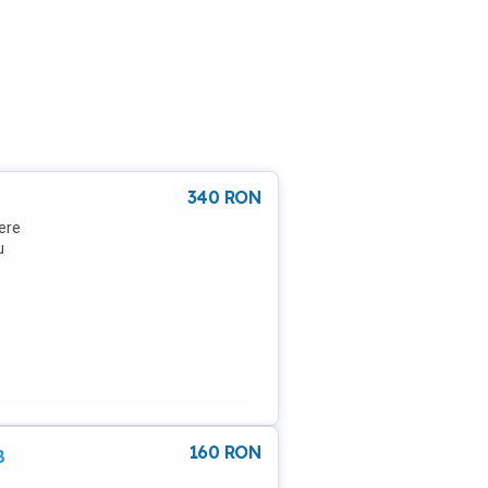
340
RON
ere
u
160
RON
B