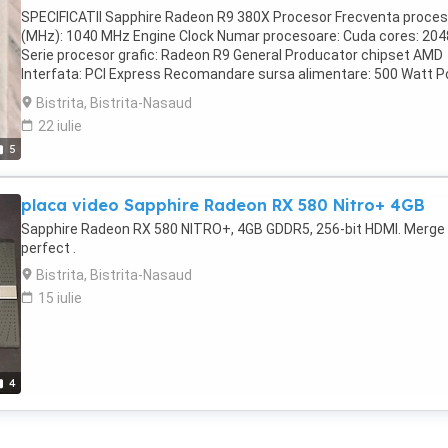
SPECIFICATII Sapphire Radeon R9 380X Procesor Frecventa proces
(MHz): 1040 MHz Engine Clock Numar procesoare: Cuda cores: 204
Serie procesor grafic: Radeon R9 General Producator chipset AMD
Interfata: PCI Express Recomandare sursa alimentare: 500 Watt 
Supply (Suggestion) Tehnologie de fabricatie: 28 nm Memorie
Bistrita, Bistrita-Nasaud
Capacitate memorie (GB): 4 GB Latime de banda memorie (biti): 256
22 iulie
Tip memorie RAM: DDR5 Conectori Iesiri: 1 x DVI-I 1 x DVI-D 1 x HDMI
5
DisplayPort Altele Rezolutie maxima 4096X2160 Pixel DisplayPort
Resolution 2560x1600 Pixel Dual Link DVI Resolution 4096X2160 H
Resolution Putere consumata (W): 225W Tehnologii Shader Model:
placa video Sapphire Radeon RX 580 Nitro+ 4GB
Shader Model 5.0 Versiune DirectX: DirectX 12 Versiune OpenCL:
OpenCL 2.0 Versiune OpenGL: OpenGL 4.5 Caracteristici Fizice
Sapphire Radeon RX 580 NITRO+, 4GB GDDR5, 256-bit HDMI. Merge
Dimensiuni (mm): 237.5 (L)X 126.5(W)X 41(H) Dimension mm Numa
perfect .
sloturi ocupate: 2 Part Slot Occupied
Bistrita, Bistrita-Nasaud
15 iulie
4