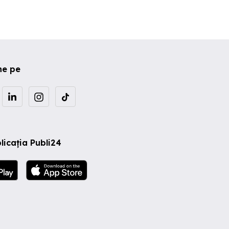
ne pe
licația Publi24