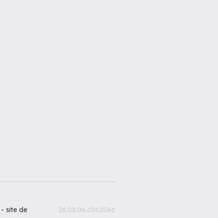
 -
site de
26.08.06.c0c206c