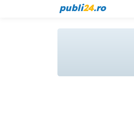
publi
24
.ro