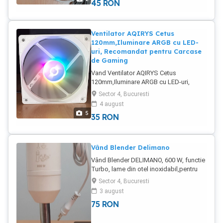
45
RON
țară.
Ventilator AQIRYS Cetus
120mm,Iluminare ARGB cu LED-
uri, Recomandat pentru Carcase
de Gaming
Vand Ventilator AQIRYS Cetus
120mm,Iluminare ARGB cu LED-uri,
Recomandat pentru Carcase de
Sector 4, Bucuresti
Gaming, Functionare foarte Silențioasa ,
4 august
120 x 120 x 25mm.Pret 35 Lei.Nu trimit în
5
35
RON
țară.
Vând Blender Delimano
Vând Blender DELIMANO, 600 W, functie
Turbo, lame din otel inoxidabil,pentru
supe,sosuri,piureuri,deserturi cu fructe
Sector 4, Bucuresti
etc.In stare perfectă de funcționare.Preț
3 august
75 Lei.Se vinde cu probă. NU trimit în
75
RON
țară