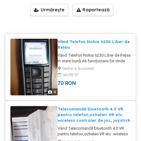
Urmărește
Raportează
Vând Telefon Nokia 6230 Liber de
Rețea
Vând Telefon Nokia 6230 Liber de Rețea
în stare bună de funcționare.Se vinde
împreună cu încărcătorul original.Preț 70
Sector 4, Bucuresti
Lei.Nu trimit în țară și nu răspund la
ieri 08:57
mesaje ,dacă vă interesează să l
70
RON
cumpărați ,sunați-mă.
4
Telecomandă bluetooth 4.0 VR
pentru telefon,ochelari VR etc.
wireless controler de joc, joystick
Vând Telecomandă bluetooth 4.0 VR
pentru telefon,ochelari VR etc. wireless
controler de joc, joystick gamepad