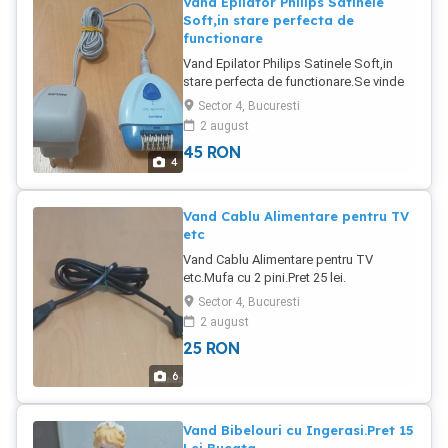
Vand Epilator Philips Satinele
Soft,in stare perfecta de
functionare
Vand Epilator Philips Satinele Soft,in
stare perfecta de functionare.Se vinde
cu alimentator.Pret 45 Lei.
Sector 4, Bucuresti
2 august
45
RON
4
Vand Cablu Alimentare pentru TV
etc
Vand Cablu Alimentare pentru TV
etc.Mufa cu 2 pini.Pret 25 lei.
Sector 4, Bucuresti
2 august
25
RON
6
Vand Bibelouri cu Ingerasi.Pret 15