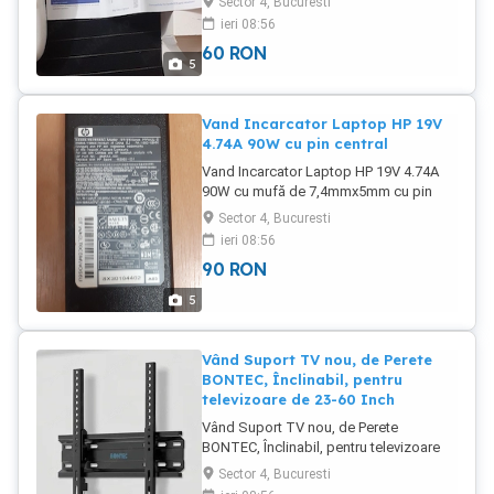
Sector 4, Bucuresti
wireless .Pentru sistem Android și IOS
ieri 08:56
prin comutare automată. Detaliile sunt în
60
RON
poze.Preț 60 Lei.
5
Vand Incarcator Laptop HP 19V
4.74A 90W cu pin central
Vand Incarcator Laptop HP 19V 4.74A
90W cu mufă de 7,4mmx5mm cu pin
central.Pret 90 Lei.Nu trimit în țară.
Sector 4, Bucuresti
ieri 08:56
90
RON
5
Vând Suport TV nou, de Perete
BONTEC, Înclinabil, pentru
televizoare de 23-60 Inch
Vând Suport TV nou, de Perete
BONTEC, Înclinabil, pentru televizoare
de 23-60 Inch, design cu profil redus,
Sector 4, Bucuresti
VESA maxim 400x400 mm, susține până