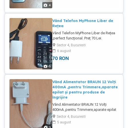
4
Vând Telefon MyPhone Liber de
Rețea
Vând Telefon MyPhone Liber de Rețea
,perfect funcțional. Preț 70 Lei.
Sector 4, Bucuresti
6 august
70
RON
5
Vând Alimentator BRAUN 12 Volți
400mA ,pentru Trimmere,aparate
epilat și pentru produse de
îngrijire
Vând Alimentator BRAUN 12 Volți
400mA ,pentru Trimmere,aparate epilat
și pentru produse de îngrijire personală
Sector 4, Bucuresti
etc. În stare bună de funcționare.Se
5 august
vinde cu probă.Preț 45 Lei.Nu trimit în
2