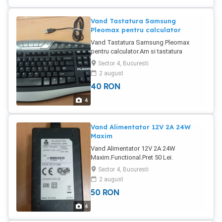
Vand Tastatura Samsung
Pleomax pentru calculator
Vand Tastatura Samsung Pleomax
pentru calculator.Am si tastatura
Logitech alba cu layout in lb.
Sector 4, Bucuresti
germana.Pret 40 Lei Bucata.In stare
2 august
foarte buna de functionare.
40
RON
4
Vand Alimentator 12V 2A 24W
Maxim
Vand Alimentator 12V 2A 24W
Maxim.Functional.Pret 50 Lei.
Sector 4, Bucuresti
2 august
50
RON
4