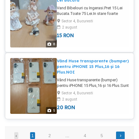
Lei Bucata
Vand Bibelouri cu Ingerasi.Pret 15 Lei
Bucata.Toate 75 Lei.In stare foarte
buna.Poze reale.
Sector 4, Bucuresti
2 august
15
RON
8
Vând Huse transparente (bumper)
pentru iPHONE 15 Plus,16 și 16
Plus.NOI
Vând Huse transparente (bumper)
pentru iPHONE 15 Plus,16 și 16 Plus.Sunt
noi.Pret 20 Lei BUCATA.
Sector 4, Bucuresti
2 august
20
RON
5
›
‹
1
2
…
4
5