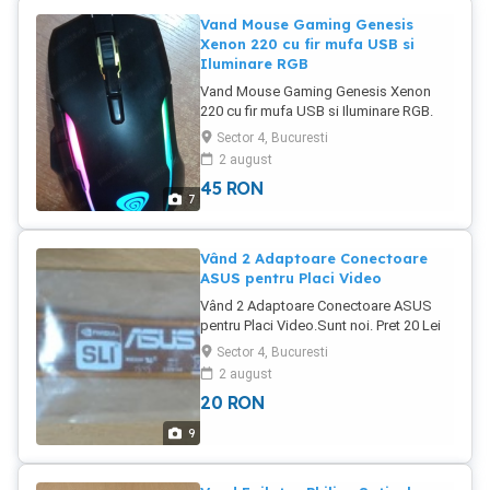
Vand Mouse Gaming Genesis
Xenon 220 cu fir mufa USB si
Iluminare RGB
Vand Mouse Gaming Genesis Xenon
220 cu fir mufa USB si Iluminare RGB.
Descriere senzor optic performant,
Sector 4, Bucuresti
6400 dpi selectare DPI in 6 pasi aplicatie
2 august
pentru configurare avansata (macro,
45
RON
profiluri) memorie integrata butoane cu
7
contacte silentioase iluminare RGB cu
buton dedicat pentru selectarea
efectului de iluminare dimensiuni: 127 x
Vând 2 Adaptoare Conectoare
77 x 40 mm , 7 Butoane
ASUS pentru Placi Video
(programabile).Pret 45 Lei.
Vând 2 Adaptoare Conectoare ASUS
pentru Placi Video.Sunt noi. Pret 20 Lei
Bucata.
Sector 4, Bucuresti
2 august
20
RON
9