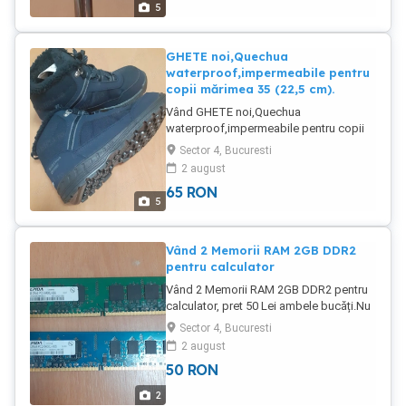
5
GHETE noi,Quechua
waterproof,impermeabile pentru
copii mărimea 35 (22,5 cm).
Vând GHETE noi,Quechua
waterproof,impermeabile pentru copii
mărimea 35 (22,5 cm).Preț 65 Lei.
Sector 4, Bucuresti
2 august
65
RON
5
Vând 2 Memorii RAM 2GB DDR2
pentru calculator
Vând 2 Memorii RAM 2GB DDR2 pentru
calculator, pret 50 Lei ambele bucăți.Nu
trimit în țară.
Sector 4, Bucuresti
2 august
50
RON
2