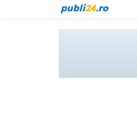
publi
24
.ro