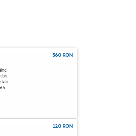
560
RON
iind
odus
talii
rea
s,
rile
otina
n)
rii
120
RON
ajută