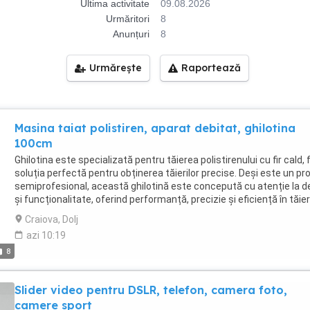
Ultima activitate
09.08.2026
Urmăritori
8
Anunțuri
8
Urmărește
Raportează
Masina taiat polistiren, aparat debitat, ghilotina
100cm
Ghilotina este specializată pentru tăierea polistirenului cu fir cald, f
soluția perfectă pentru obținerea tăierilor precise. Deși este un pr
semiprofesional, această ghilotină este concepută cu atenție la de
și funcționalitate, oferind performanță, precizie și eficiență în tăie
plăcilor de polistiren, având rezultate profesionale. Taie ușor, preci
Craiova, Dolj
curat (fără fulgi de polistiren), fără sunet iritant, ideală pentru lucră
azi 10:19
de termoizolații, stupi, ambalaje, diverse forme și îmbinări etc. Ghil
8
utilizează principiul tăierii cu fir cald (folosit de fabricile de polistire
pentru a obține tăieturi curate și precise în polistiren. În urma tăietu
rămâne un strat subțire, rezistent, de polistiren topit, împiedicând
Slider video pentru DSLR, telefon, camera foto,
dezmembrarea acestuia. Această metodă minimizează riscul de
camere sport
deteriorări ale materialului, asigurând un aspect final impecabil ce 