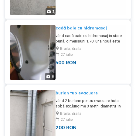
3
cadă baie cu hidromasaj
vând cadă baie cu hidromasaj în stare
bună, dimensiuni 1,70. una nouă este
1700 lei.
Braila, Braila
27 iulie
500
RON
8
burlan tub evacuare
vând 2 burlane pentru evacuare hota,
sobă,etc.lungime 3 metri, diametru 19
cm buc.pret pe bucata.
Braila, Braila
27 iulie
200
RON