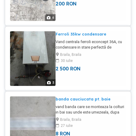
200
RON
6
Ferroli 35kw condensare
Vand centrala ferroli econcept 36A, cu
condensare in stare perfectă de
funcționare.
Braila, Braila
30 iulie
2 500
RON
3
banda cauciucata pt. baie
vand banda care se monteaza la colturi
in bai sau unde este umezeala, dupa
care se monteaza gresia.pret pe m/l
Braila, Braila
27 iulie
8
RON