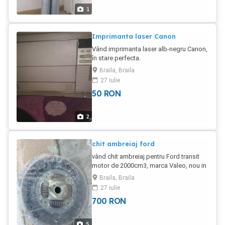
1
Imprimanta laser Canon
Vând imprimanta laser alb-negru Canon,
în stare perfecta.
Braila, Braila
27 iulie
50
RON
2
chit ambreiaj ford
vând chit ambreiaj pentru Ford transit
motor de 2000cm3, marca Valeo, nou in
țiplă.
Braila, Braila
27 iulie
700
RON
5