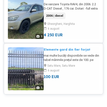
De vanzare Toyota RAV4, din 2006. 2.2
D-CAT Diesel , 176 cai. Dotari: -full extra
-scaune piele cu incalzire , cu reglaj
2006 | diesel
electric, -oglinzi electrice rabatabile -
tempomat. 4x4, nu a fost forjat pe
Gheorgheni, Harghita
offroad -ABS, senzor de ploaie și
6 august
lumină , cârlig de remorcare detașabil -
ITP, RCA, Rovineta valabilă -radio cd
4 250
EUR
5
player cu ecran touch -deschidere uși
keyless, buton start stop -geamuri
fumurii -oglinda retrovizoare cu filtru de
Elemente gard din fier forjat
lumina -acumulator nou Mașina este in
mai multe bucăți disponibile se vede din
utilizare zilnică, fără defecțiuni ascunse.
tabel mărimile prețul este de 100. pe
Nu are rugină. Se vinde cu fiscal.
metru pătrat
Satu Mare, Satu Mare
6 august
100
EUR
5