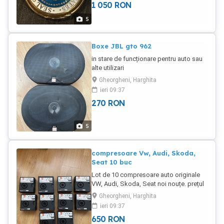
1 050
RON
5
Boxe JBL gto 962
in stare de funcționare pentru auto sau
alte utilizari
Gheorgheni, Harghita
ieri 09:37
270
RON
5
compresoare Vw, Audi, Skoda,
Seat 10 buc
Lot de 10 compresoare auto originale
VW, Audi, Skoda, Seat noi nouțe. prețul
este pentru tot lotul.
Gheorgheni, Harghita
ieri 09:37
650
RON