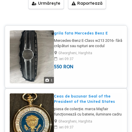
Urmărește
Raportează
grila fata Mercedes Benz E
Mercedes-Benz E-Class w213 2016- fără
crăpături sau rupturi are codul
A2138880123 R17932.
Gheorgheni, Harghita
ieri 09:37
550
RON
1
Ceas de buzunar Seal of the
President of the United States
piesa de colecție. marca Majfair
funcționează cu baterie, iluminare cadru
fara crapaturi sau fisuri
Gheorgheni, Harghita
ieri 09:37