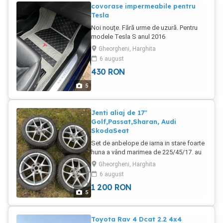
covorase impermeabile pentru
Tesla
Noi nouțe. Fără urme de uzură. Pentru
modele Tesla S anul 2016
Gheorgheni, Harghita
6 august
430
RON
5
Jenti aliaj de 17"
Golf,Passat,Sharan, Audi
SkodaSeat
Set de anbelope de iarna in stare foarte
huna a vând marimea de 225/45/17. au
foat tulajé aproximativ 3000 km. Jenti se
Gheorgheni, Harghita
aliaj ce se potrivesc la Vw Passat,
6 august
Golf,Sharan Seat, Skoda sau Audi
1 200
RON
distanța prezoanelor 5x112 Jentile se
5
vand si fara anvelope
Toyota Rav 4 Dcat 2.2 4x4