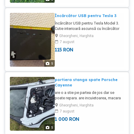
Încărcător USB pentru Tesla 3
Încărcător USB pentru Tesla Model 3.
Cutie interioară ascunsă cu încărcător
USB. În exterior două USD a și două
Gheorgheni, Harghita
USB C. Dedesubt ca conexiune un USB
7 august
a și C. Nou.
115
RON
5
portiera stanga spate Porsche
Cayenne
are o a stie pe partea de jos dar se
poate repara. are incuietoarea, macara
electrica, geam in hős la culoare. se
Gheorgheni, Harghita
potrivește pe model Porsche Cayenne
7 august
anul 2015
1 000
RON
5