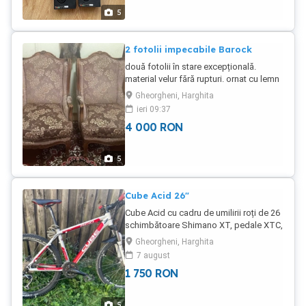
5
2 fotolii impecabile Barock
două fotolii în stare excepțională.
material velur fără rupturi. ornat cu lemn
sculptat
Gheorgheni, Harghita
ieri 09:37
4 000
RON
5
Cube Acid 26"
Cube Acid cu cadru de umilirii roți de 26
schimbătoare Shimano XT, pedale XTC,
discuri de frâna față-spate blocare
Gheorgheni, Harghita
furcă față de pe ghidon Rokschok
7 august
ghidon de 7 5 cm
1 750
RON
5