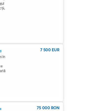
jul
ții,
7 500
EUR
a
i în
ce
mată
u
zată
nează
75 000
RON
+