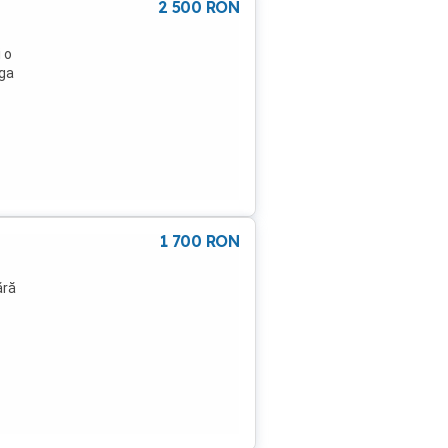
2 500
RON
 o
uga
1 700
RON
ără