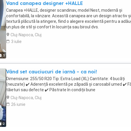
Vand canapea designer +HALLE
Canapea +HALLE, designer scandinav, model Nest, modernă și
confortabilă, la vânzare. Această canapea are un design atractiv și
textură plăcută la atingere, fiind o alegere excelentă pentru a adă
un plus de stil și confort în locuința sau biroul dvs.
Cluj-Napoca, Cluj
3 iulie
3
Vând set cauciucuri de iarnă – ca noi!
Dimensiune: 255/50 R20 Tip: Extra Load (XL) Cantitate: 4 bucăți
(neuzate) ✔️ Aderență excelentă pe zăpadă și carosabil umed ✔️ F
tăieturi sau defecte ✔️ Păstrate în condiții bune
Cluj-Napoca, Cluj
26 iunie
2