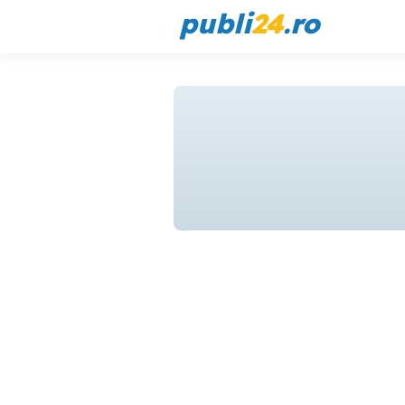
publi
24
.ro