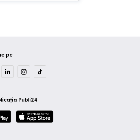
ne pe
licația Publi24