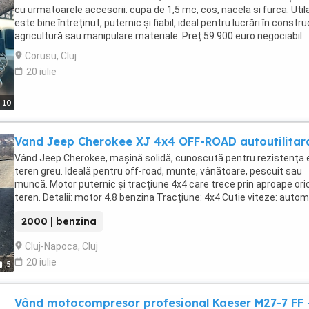
bucătărie. Material: Bumbac: 45%, Poliuretan: 55%
cu urmatoarele accesorii: cupa de 1,5 mc, cos, nacela si furca. Utila
este bine întreținut, puternic și fiabil, ideal pentru lucrări în construc
agricultură sau manipulare materiale. Preț:59.900 euro negociabil.
Pentru mai multe detalii sunați la telefon.
Corusu, Cluj
20 iulie
10
Vand Jeep Cherokee XJ 4x4 OFF-ROAD autoutilitar
Vând Jeep Cherokee, mașină solidă, cunoscută pentru rezistența e
teren greu. Ideală pentru off-road, munte, vânătoare, pescuit sau
muncă. Motor puternic și tracțiune 4x4 care trece prin aproape ori
teren. Detalii: motor 4.8 benzina Tracțiune: 4x4 Cutie viteze: auto
Combustibil: benzină Troliu Stare: bună de funcționare Dotări: Troli
2000 | benzina
Servodirecție Geamuri electrice Aer condiționat Închidere centrali
Anvelope bune Motorul merge foarte bine Tracțiunea 4x4 funcțio
Cluj-Napoca, Cluj
perfect Acte în regulă, pregătită de vânzare Preț: 7500 (ușor
20 iulie
negociabil) Se poate vedea în: CORUSU, JUD.CLUJ Telefon: Mașină
5
perfectă pentru cei care vor un 4x4 adevărat, simplu și foarte
rezistent.
Vând motocompresor profesional Kaeser M27-7 FF 