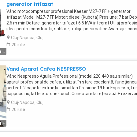
generator trifazat
Vând motocompresor profesional Kaeser M27-7 FF + generator
trifazat Model: M27-7 FF Motor: diesel (Kubota) Presiune: 7 bar Debi
2.6 m min Dotare: generator trifazat 6.5 kVA integrat Utilaj profesi
ideal pentru construcții, sablare, utilaje pneumatice Avantaje: co
redus și fiabilitate ridicată compact și ușor de transport funcțion
Cluj-Napoca, Cluj
independent (aer + curent electric) întreținut corespunzător Stare
20 iulie
foarte buna Se poate vedea și testa Preț: (ex: 75.000 lei negociabil
1
Pentru detalii: mesaj privat sau telefon Utilaj pregătit de muncă nu
necesită investiții!
Vand Aparat Cafea NESPRESSO
Vând Nespresso Aguila Professional (model 220 440 sau similar)
aparat profesional de cafea, utilizat în stare excelentă, funcțione
perfect. 2 capete extracție simultan Presiune 19 bar Espresso, Lu
cappuccino, latte etc. one-touch Conectare la rețea apă + rezervo
mare capsule Frigider Capacitate mare (ideal birou, restaurant, hot
Cluj-Napoca, Cluj
cafenea) Vândut deoarece am trecut pe alt echipament.
20 iulie
4