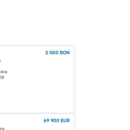
2 000
RON
u
masa
nță
e
 este
i de-
ații
n
ezut:
69 900
EUR
re,