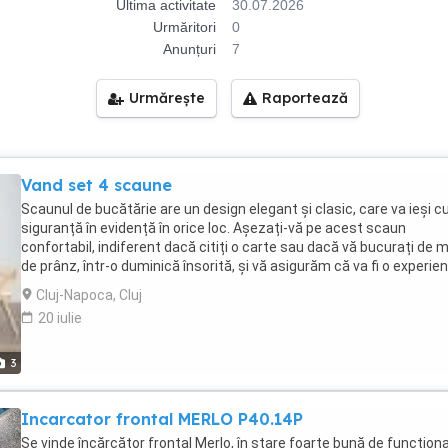
Ultima activitate
30.07.2026
Urmăritori
0
Anunțuri
7
Urmărește
Raportează
Vand set 4 scaune
Scaunul de bucătărie are un design elegant și clasic, care va ieși c
siguranță în evidență în orice loc. Așezați-vă pe acest scaun
confortabil, indiferent dacă citiți o carte sau dacă vă bucurați de 
de prânz, într-o duminică însorită, și vă asigurăm că va fi o experie
plăcută. Având o tapițerie netedă și fină la atingere, acest scaun d
Cluj-Napoca, Cluj
sufragerie vă va oferi un confort desăvârșit și este foarte ușor de
20 iulie
curățat prin ștergere. Acest scaun cu un cadru rezistent din lemn
clasic și, în același timp, modern și va putea fi folosit cu plăcere an
a rândul. Pachetul de livrare include 4 scaune de bucătărie. Specific
3
Culoare: Crem și maro deschis Material: Piele ecologică și cadru di
lemn curbat Dimensiuni scaun: 53 x 54 x 77 cm (l x ad. x î) Lățime ș
Incarcator frontal MERLO P40.14P
50 cm Adâncime șezut: 44 cm Înălțime șezut față de sol: 49 cm
Înălțime spătar: 30 cm Pachetul de livrare include 4 scaune de
Se vinde încărcător frontal Merlo, în stare foarte bună de funcționa