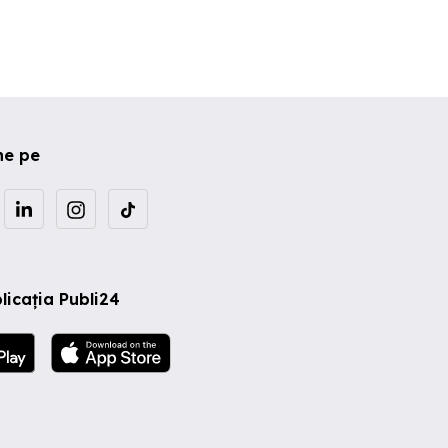
ne pe
licația Publi24