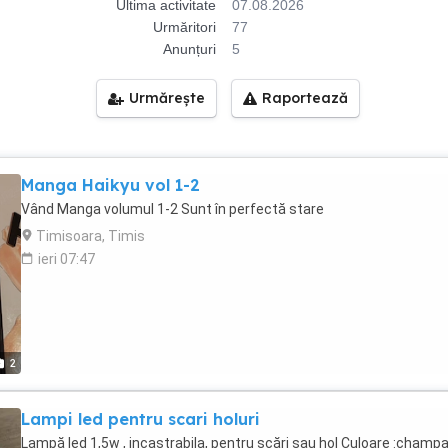
Ultima activitate
07.08.2026
Urmăritori
77
Anunțuri
5
Urmărește
Raportează
Manga Haikyu vol 1-2
Vând Manga volumul 1-2 Sunt în perfectă stare
Timisoara, Timis
ieri 07:47
2
Lampi led pentru scari holuri
Lampă led 1,5w , incastrabila, pentru scări sau hol Culoare :champ