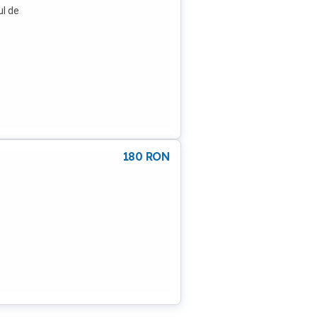
l de
180
RON