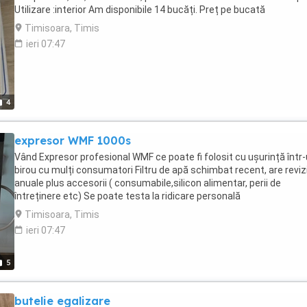
Utilizare :interior Am disponibile 14 bucăți. Preț pe bucată
Timisoara, Timis
ieri 07:47
4
expresor WMF 1000s
Vând Expresor profesional WMF ce poate fi folosit cu ușurință într
birou cu mulți consumatori Filtru de apă schimbat recent, are revizi
anuale plus accesorii ( consumabile,silicon alimentar, perii de
întreținere etc) Se poate testa la ridicare personală
Timisoara, Timis
ieri 07:47
5
butelie egalizare