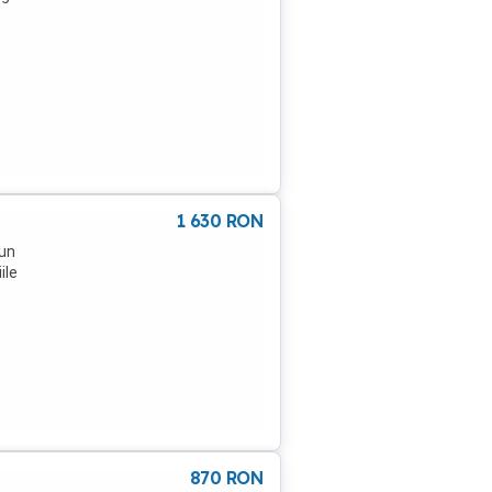
1 630
RON
-un
ile
870
RON