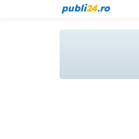
publi
24
.ro