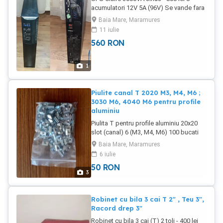
acumulatori 12V 5A (96V) Se vande fara
acumulatori, la cerere se pot monta
Baia Mare, Maramures
acumulatori sh sau noi. Preferabil livrare
11 iulie
personala, pentru livrare prin curier
560
RON
minim transportul in avans. Detalii la
telefon
1
Piulite canal T 2020 M3, M4, M6 ;
3030 M6, 4040 M6 pentru profile
aluminiu
Piulita T pentru profile aluminiu 20x20
slot (canal) 6 (M3, M4, M6) 100 bucati
piulite T pentru profil 20x20 - pret 50 lei
Baia Mare, Maramures
30x30 slot (canal) 8, M6, 40x40 slot 8 M6
6 iulie
Dimensiunile din a doua poza sunt
50
RON
informative, pot sa existe mici diferente.
3
Robinet cu bila 3 cai T 2" , Teu 3",
Racord drep 3"
Robinet cu bila 3 cai (T) 2 toli - 400 lei