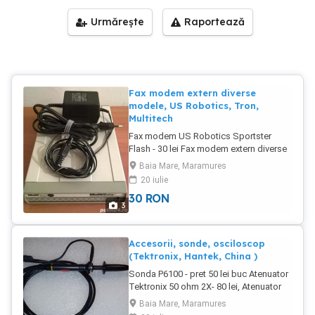
Urmărește
Raportează
Fax modem extern diverse
modele, US Robotics, Tron,
Multitech
Fax modem US Robotics Sportster
Flash - 30 lei Fax modem extern diverse
modele - 40 lei - Tron DF56.0 56k -
Baia Mare, Maramures
Multitech MT2834 33.6K
20 iulie
30
RON
3
Accesorii, sonde, osciloscop
(Tektronix, Hantek, China )
Sonda P6100 - pret 50 lei buc Atenuator
Tektronix 50 ohm 2X- 80 lei, Atenuator
Hantek 20:1 HT201 - 80 lei Sonda P2200
Baia Mare, Maramures
200 MHz - pret 100 lei Sonda P4100