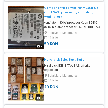
Componente server HP ML350 G5
(hdd SAS, procesor, radiator,
ventilator)
ventilator - 30 lei procesor Xeon E5410 -
30 lei radiator procesor - 50 lei Hdd SAS
HP 300Gb, 10k, 2.5" cu caddy - 120 lei
Baia Mare, Maramures
Eventual schimb cu alte componente
11 iulie
CNC, consumabile imprimanta 3D
50
RON
4
Hard disk Ide, Sas, Sata
Hard disk IDE, SATA, SAS diferite
capacitati.
Baia Mare, Maramures
11 iulie
20
RON
1