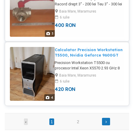
Racord drept 3" - 200 lei Teu 3" - 300 lei
Noi, neutilizate. Producator ITAP spa -
Baia Mare, Maramures
Italia
6 iulie
400
RON
3
Calculator Precision Workstation
T5500, Nvidia Geforce 9600GT
Precision Workstation T5500 cu
procesor Intel Xeon X5570 2.93 GHz 8
GB RAM, HDD 240GB, Nvidia Geforce
Baia Mare, Maramures
9600GT Windows 7 SP1 64b,
6 iulie
Disponibile si alte modele
420
RON
4
›
‹
1
2