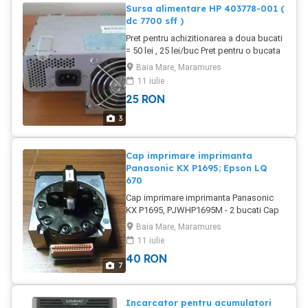
Sursa alimentare HP 403778-001 (
dc 7700 sff )
Pret pentru achizitionarea a doua bucati
= 50 lei , 25 lei/buc Pret pentru o bucata
= 35 lei Sursa alimentare HP 403778-001
Baia Mare, Maramures
( dc 7700 sff ) Utilizate, testate,
11 iulie
functionale. Pentru mai multe bucati
25
RON
reducere pret.
3
Cap imprimare imprimanta
Panasonic KX P1695; Epson LQ
670
Cap imprimare imprimanta Panasonic
KX P1695, PJWHP1695M - 2 bucati Cap
imprimare imprimanta Epson LQ 670 - 1
Baia Mare, Maramures
bucata Ambalaj original, neutilizat.
11 iulie
40
RON
7
Incarcator pentru acumulatori