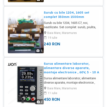
Surub cu bile 1204, 1605 set
complet 350mm 1500mm
Surub cu bile 1204, 1605 C7, noi,
neutilizate. Set complet: surub, piulita,
suporti capete, carcasa piulita, cuplaj
Baia Mare, Maramures
elastic: 1204 350mm - 240 lei
19 iulie
Disponibile si: 1204 500 mm 1204 700
240
RON
mm 1605 350 mm 1605 500 mm 1605
700 mm 1605 1500 mm
5
Sursa alimentare laborator,
alimentare diverse aparate,
montaje electronice , 60V, 5 - 10 A
Sursa alimentare laborator, alimentare
diverse aparate, montaje electronice ,
60V, 5-10 A Wanptek WPS605H - 60V 5A
Baia Mare, Maramures
- 450 lei OWON PE6103 - 60v 10A - 750
11 iulie
LEI - programabila prin USB, afisaj -
450
RON
display 2.8" LCD color, iesire USB Plata
2
in avans, minim transportul.