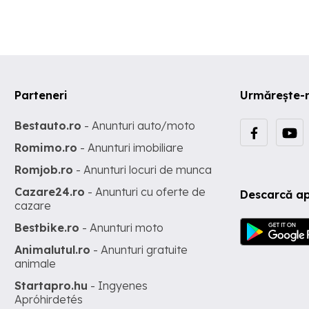
momentul de fata inchiriat, se poate prelua cu chirasi sau cumpar
pentru a locui. Se accepta si credite bancare .
Parteneri
Urmărește-
Bestauto.ro
- Anunturi auto/moto
Romimo.ro
- Anunturi imobiliare
Romjob.ro
- Anunturi locuri de munca
Cazare24.ro
- Anunturi cu oferte de
Descarcă ap
cazare
Bestbike.ro
- Anunturi moto
Animalutul.ro
- Anunturi gratuite
animale
Startapro.hu
- Ingyenes
Apróhirdetés