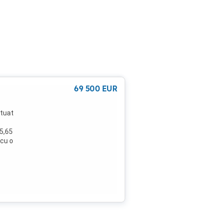
69 500
EUR
tuat
35,65
 cu o
ra
 nou
 m 5
in