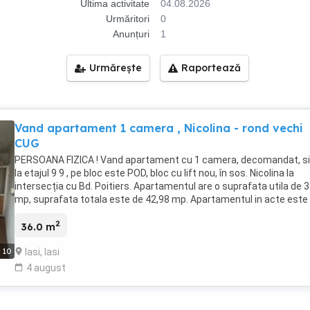
Ultima activitate
04.08.2026
Urmăritori
0
Anunțuri
1
Urmărește
Raportează
Vand apartament 1 camera , Nicolina - rond vechi
CUG
PERSOANA FIZICA ! Vand apartament cu 1 camera, decomandat, si
la etajul 9 9 , pe bloc este POD, bloc cu lift nou, în sos. Nicolina la
intersecția cu Bd. Poitiers. Apartamentul are o suprafata utila de 
mp, suprafata totala este de 42,98 mp. Apartamentul in acte este
camera, dar fizic sunt 2 camere. Pretul de vanzare este cu o came
2
conform actelor actuale. Apartamentul este mobilat complet si
36.0 m
dispune de: centrala termica proprie (noua) aer condirionat si Wi-Fi
Iasi, Iasi
10
masina de spalat rufe, frigider, TV, aragaz, hota bloc curat, linistit
Facilitati zona: statie de autobuz si tramvai la 50 m Selgros la 100
4 august
minute pana la Palas Mall cu mijloacele de transport - Gradinita la
200m pe Aleea Tudor Neculai - Magazin Mixt la bloc - Lidl in spatele
blocului Pret: 69.500 (negociabil la fata locului) Apartamentul este 