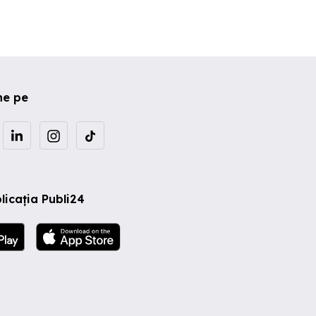
a
ne pe
licația Publi24