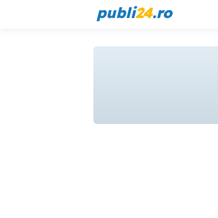
publi
24
.ro