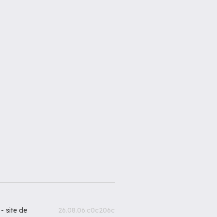
 -
site de
26.08.06.c0c206c