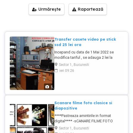
Urmărește
Raportează
Transfer casete video pe stick
ssd 25 lei ora
Incepand cu data de 1 Mai 2022 se
modifica tariful , se adauga 2 lei la
actualul tarif . ***STUDIO VIDEO-
Sector 1, Bucuresti
EDITARI*** TRANSFER CASETE VIDEO
ieri 09:26
PE DVD Caseta video PAL 1 ora - 25 Lei
ORA Caseta care are mai putin de o ora
se taxaeza o ora. Copie Dvd 10 LeiNOU
5
=== CAPTURA DUPA MINIDISC
RECUPERARE DATE DUPA DISCHETE
CONVERSIE BLUE-RAY PE DVD
Scanare filme foto clasice si
***TRANSFER TOATA GAMA DE
diapozitive
CASETE VIDEOBETAMAX ,SUPER
****Pastreaza amintirile in format
BETAMAX,,BETACAM - VHS , S-VHS ,
digital**** -sCANARE FILME FOTO
VHS C - 8MM , HI8 , DIGITAL8 50 lei ora -
CLASICE ALB NEGRU COLOR SI
MINIdv , MINIdv HDV 50 lei ora NOU===
Sector 1, Bucuresti
DIAPOZITIVE -SCANARE POZE ALB
MICROmvMINIdvd TRANSFER PE DVD -