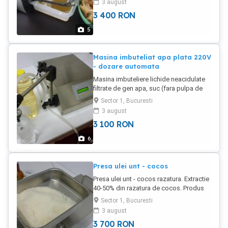
3 august
3 400
RON
5
Masina imbuteliat apa plata 220V
- dozare automata
Masina imbuteliere lichide neacidulate
filtrate de gen apa, suc (fara pulpa de
fructe), ulei. Se poate lucra in regim
Sector 1, Bucuresti
continuu (masina dozeaza/ imbuteliaza
3 august
automat dupa calibrare cu timp de
3 100
RON
pauza reglat pentru a avea timp sa se
schimbe sticla/ recipientul sau
6
dicontinuu cu actionare intrerupator tip
pedala - comandand umplerea la
cererea utilizatorului. Alimentare 220V.
Presa ulei unt - cocos
Putere instalata 30W. Consum mic de
Presa ulei unt - cocos razatura. Extractie
energie elctrica, dimensiuni mici, masina
40-50% din razatura de cocos. Produs
se preteaza in spatii reduse de lucru.
vandut de Jobs Ahead Group Romania
Destinata micilor intreprinzatori. Masina
Sector 1, Bucuresti
Adrian Miliatru - persoana contact
poate memora 6 programe presetate in
3 august
functie de volumul de umplere -flux/
3 700
RON
mod continuu. Gama umplere 2 mililitri