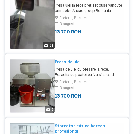
Presa ulei la rece pret: Produse vandute
prin Jobs Ahead group Romania -
Bucuresti Tel: Persoana contact: Adrian
Sector 1, Bucuresti
Militaru
3 august
13 700
RON
11
Presa de ulei
Presa de ulei cu presare la rece.
Extractia se poate realiza si la cald.
Curent: 220V - putere instalata 2Kw.
Sector 1, Bucuresti
Capacitate in functie de semintele
3 august
presate si de continutul de ulei din
13 700
RON
acestea. Produs vandut de Jobs ahead
Group romania. Persoana contact:
Adrian Militaru
3
Storcator citrice horeca
profesional