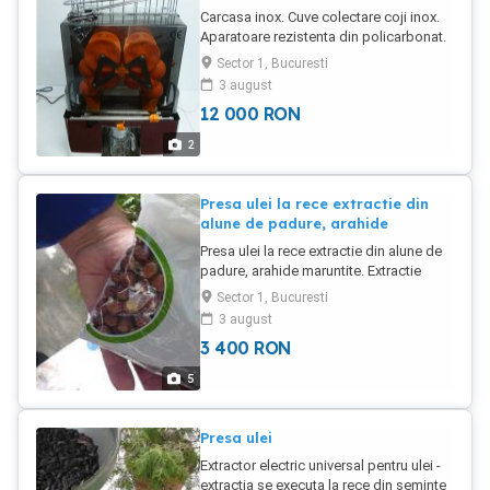
Carcasa inox. Cuve colectare coji inox.
Aparatoare rezistenta din policarbonat.
Storcator horeca. Destinatie comerciala.
Sector 1, Bucuresti
Storcator profesional portocale.
3 august
Storcator citrice. Capacitate 20-25
12 000
RON
portocale/ minut. Consum redus de
energie: 120W. Alimentare 220V.
2
Produse noi. Garantie 1 an. Produse
vandute de Jobs Ahead Group.
Presa ulei la rece extractie din
alune de padure, arahide
Presa ulei la rece extractie din alune de
padure, arahide maruntite. Extractie
facila.
Sector 1, Bucuresti
3 august
3 400
RON
5
Presa ulei
Extractor electric universal pentru ulei -
extractia se executa la rece din seminte