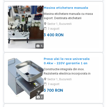
strict de continutul de ulei din
oleaginoase.
Masina etichetare manuala
Masina etichetare manuala cu masa
suport. Destinata etichetarii
recipientelor cilindrice: sticle, borcane.
Sector 1, Bucuresti
Productivitate: functie de utilizator si de
3 august
lungimea etichetei. Garantie 1 an.
3 400
RON
Produse vandute de Jobs Ahead Group.
Persoana contact: Adrian Militaru
5
Presa ulei la rece universala
0.4kw - 220V garantie 1 an
Constructie integrala din inox.
Rezistenta electrica incorporata in
carcasa superioara. Cuva de alimentare
Sector 1, Bucuresti
din inox. Motor cu dublu sens de rotatie.
3 august
Motor 220V, 0.4 Kw Garantie 1 an la
3 700
RON
motoreductor.
2