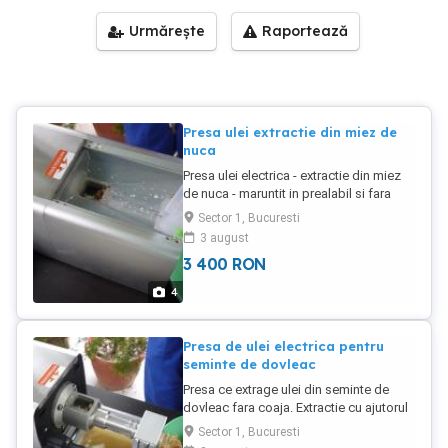
Urmărește
Raportează
Presa ulei extractie din miez de
nuca
Presa ulei electrica - extractie din miez
de nuca - maruntit in prealabil si fara
coji. Masina este destinata uzului
Sector 1, Bucuresti
casnic. Necesara o desprafuire si
3 august
selectare a materialului de presat - in
3 400
RON
caz contrar existenta nisipului si sau a
elementelor dure (pietre, bucati de
4
metal) duc la avarierea masinii.
Presa de ulei electrica pentru
seminte de dovleac
Presa ce extrage ulei din seminte de
dovleac fara coaja. Extractie cu ajutorul
unui motoreductor electric.
Sector 1, Bucuresti