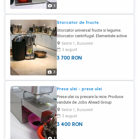
3
Storcator de fructe
Storcator universal fructe si legume.
Storcator centrifugal. Elementele active
ce intra in contact cu fructele/ legumele
Sector 1, Bucuresti
sunt din inox. Carcasa din aluminiu.
3 august
Curatare facila. Mod de lucru facil.
3 700
RON
Greutate: 12/13Kg Putere instalata
0.37kw, 220V Capacitate: functie de
fructele/ legumele procesate. Garantie 1
7
an. Produs vandut de Jobs Ahead
Group
Presa ulei - prese ulei
Prese ulei cu presare la rece. Produse
vandute de Jobs Ahead Group
Romanina. Garantie 1 an.
Sector 1, Bucuresti
3 august
3 400
RON
3