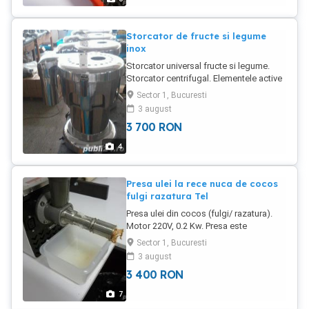
Storcator de fructe si legume
inox
Storcator universal fructe si legume.
Storcator centrifugal. Elementele active
ce intra in contact cu fructele/ legumele
Sector 1, Bucuresti
sunt din inox. Carcasa din aluminiu.
3 august
Curatare facila. Mod de lucru facil.
3 700
RON
Greutate: 13Kg Putere instalata 0.37kw,
220V Capacitate: functie de fructele/
4
legumele procesate. Garantie 1 an.
Produs vandut de Jobs Ahead Group
Presa ulei la rece nuca de cocos
fulgi razatura Tel
Presa ulei din cocos (fulgi/ razatura).
Motor 220V, 0.2 Kw. Presa este
universala. Extractia se poate realiza la
Sector 1, Bucuresti
cald sau la rece. Motor cu dublu sends
3 august
de rotatie. Rezistenta electrica cu buton
3 400
RON
de comanda. Din 500 grame de fulgi/
razatura de nuca de cocos se obtin 300-
7
320 ml ulei de cocos. Extractia depinde