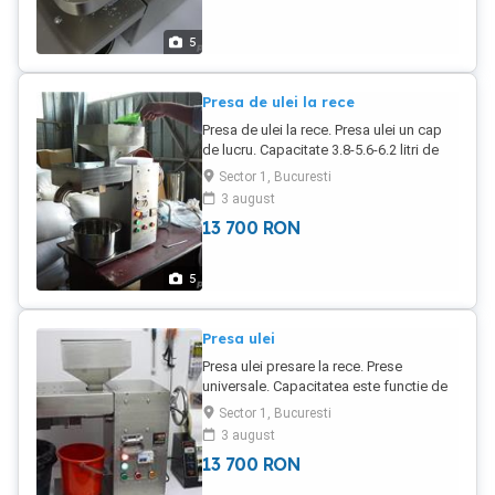
pana la 3500 mililitri (3.5 litri). Capacitate
umplere 3 litri/ minut la apa plata.
5
Capacitate pe ora 180 litri/ ora - functie
de rapiditatea utilizatorului. 1litru apa =
20 secunde. Produs vandut prin Jobs
Presa de ulei la rece
Ahead Group Romania - Bucuresti
Presa de ulei la rece. Presa ulei un cap
Persoana contact: Adrian Militaru
de lucru. Capacitate 3.8-5.6-6.2 litri de
ulei brut/ ora. Alimentare 220v putere
Sector 1, Bucuresti
instalata 2Kw. Produs vandut prin Jobs
3 august
Ahead Group Romania
13 700
RON
5
Presa ulei
Presa ulei presare la rece. Prese
universale. Capacitatea este functie de
continutul de ulei din semintele presate.
Sector 1, Bucuresti
Alimentare 220V. Garantie 1 an. Produse
3 august
vandute de Jobs Ahead Group
13 700
RON
Romania. Consum redus de energie.