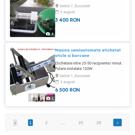
oleaginoase: Capacitatea este functie
Sector 1, Bucuresti
de continutul de ulei din seminte.
3 august
3 400
RON
4
Masina semiautomata etichetat
sticle si borcane
Etichetare intre 25-50 recipiente/ minut.
Putere instalata 120W.
Sector 1, Bucuresti
3 august
6 500
RON
1
›
‹
1
2
…
25
26