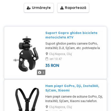
Urmărește
Raportează
Suport Gopro ghidon bicicleta
motocicleta ATV
Suport ghidon pentru camere GoPro,
insta360, DJI, SjCam, etc. potrivește la
bicicletă, motociclete, ATV predare în
Cluj-Napoca, Cluj
Cluj-Napoca sau livrare prin curier
ieri 10:47
easybox
35
RON
1
Ham piept GoPro, Dji, Insta360,
SjCam, Xiaomi
Ham piept camere de actiune GoPro, Dji,
Insta360, SjCam, Xiaomi sau telefon.
Predare în Cluj-Napoca sau expediere
Cluj-Napoca, Cluj
prin curier easybox