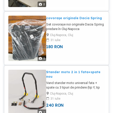
2
covorașe originale Dacia Spring
Set covorașe noi originale Dacia Spring
predare în Cluj-Napoca
Cluj-Napoca, Cluj
31 iulie
180
RON
1
Stander moto 2 in 1 fata+spate
nou
Vand stander moto universal fata +
spate cu 3 tipuri de prindere (tip Y, tip
bascula, si prindere pentru furca fata).
Cluj-Napoca, Cluj
Pe langa cele 3 tipuri de prindere vine la
31 iulie
pachet si cu 2 bare diferite fapt ce
240
RON
permite folosirea lui atat pe fata cat si
pe spate. * dimensiune ajustabila fata:
1