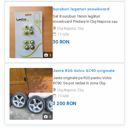
Suruburi legaturi snowboard
Set 8 suruburi 16mm legături
snowboard Predare în Cluj-Napoca sau
livrare prin curier easybox
Cluj-Napoca, Cluj
13 iulie
30
RON
1
Jante R20 Volvo XC90 originale
Jante originale pe R20 pentru Volvo
XC90. Se pot vedea în zona Cluj-
Napoca. Nu trimit prin curier, preț fix
Cluj-Napoca, Cluj
3000 lei.
13 iulie
3 200
RON
5