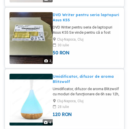
16.2 - 25.2 cm * dimensiune ajustabila
spate: 26.2 - 35.2 cm * ridicare de la sol:
30 cm * capacitate ridicare aprox 200kg
DVD Writer pentru seria laptopuri
* culoare negru mat rosu albastru gri.
Asus K55
Produsul este nou. Livrare in tara prin
DVD Writer pentru seria de laptopuri
Fan Curier sau predare personala in Cluj-
Asus K55 Se vinde pentru că a fost
Napoca
înlocuit cu un HDD
Cluj-Napoca, Cluj
30 iulie
50
RON
2
Umidificator, difuzor de aroma
Blitzwolf
Umidificator, difuzor de aroma Blitzwolf
cu moduri de funcționare de 6h sau 12h,
funcție intermitentă. Lumina automată
Cluj-Napoca, Cluj
RGB, multiple culori Rezervor 200ml
28 iulie
Predare în Cluj-Napoca sau livrare prin
120
RON
curier ori easybox.
4