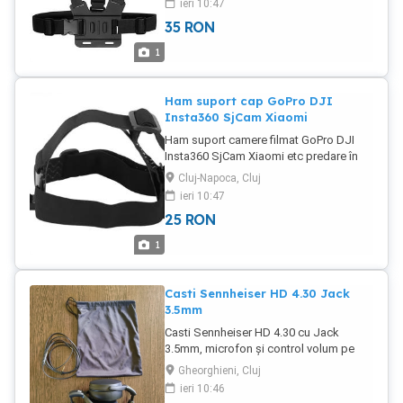
ieri 10:47
35
RON
1
Ham suport cap GoPro DJI
Insta360 SjCam Xiaomi
Ham suport camere filmat GoPro DJI
Insta360 SjCam Xiaomi etc predare în
Cluj-Napoca sau livrare prin curier
Cluj-Napoca, Cluj
easybox
ieri 10:47
25
RON
1
Casti Sennheiser HD 4.30 Jack
3.5mm
Casti Sennheiser HD 4.30 cu Jack
3.5mm, microfon și control volum pe
cablu Căștile folosite puțin, urmele se
Gheorghieni, Cluj
uzură se vad in poze
ieri 10:46