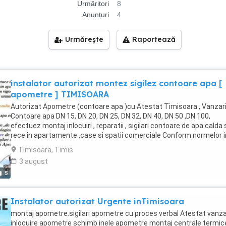
Urmăritori
8
Anunțuri
4
Urmărește
Raportează
instalator autorizat montez sigilez contoare apa [
apometre ] TIMISOARA
Autorizat Apometre (contoare apa )cu Atestat Timisoara , Vanzar
Contoare apa DN 15, DN 20, DN 25, DN 32, DN 40, DN 50 ,DN 100,
efectuez montaj inlocuiri , reparatii , sigilari contoare de apa calda 
rece in apartamente ,case si spatii comerciale Conform normelor i
vigoare apometrele montate sunt insotite obligatoriu de urmatoar
Timisoara, Timis
documente, 1. Certificat de garantie tehnica pe 2 ani care rezulta s
3 august
durata medie de utilizare a contorului de- 10 ani . 2. Buletin de verif
5
metrologica pe 7 ani la apa rece si 4 ani la apa calda . 3. Proces ver
de receptie cu Atestat si sigilare ,de asemena si plomba pe sigiliu 
numarul autorizatiei metrologice . 4.Contorizare individuala la case
Instalator autorizat Urgente inTimisoara
pentru contoare de bransament pentru Aquatim .Proiect tehnic de
racordare sigilari montaj inlocuiri apometre pe foraje industriale ,Av
montaj apometre.sigilari apometre cu proces verbal Atestat vanz
Apele Romane Romane In urma acestor operatii, clientul va primi:
inlocuire apometre schimb inele apometre montaj centrale termic