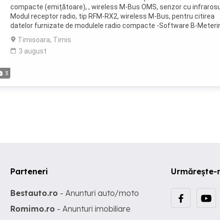
compacte (emițătoare), , wireless M-Bus OMS, senzor cu infrarosu
Modul receptor radio, tip RFM-RX2, wireless M-Bus, pentru citirea
datelor furnizate de modulele radio compacte -Software B-Meteri
compatibil cu modulul receptor radio RFM-RX2
Timisoara, Timis
3 august
3
Parteneri
Urmărește-
Bestauto.ro
- Anunturi auto/moto
Romimo.ro
- Anunturi imobiliare