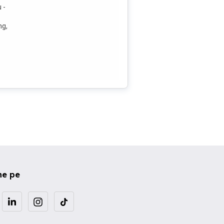
 -
ng,
ne pe