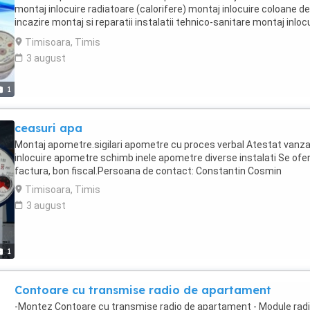
Proces verbal de montare si sigilare; Certificatul de garantie;
montaj inlocuire radiatoare (calorifere) montaj inlocuire coloane de
Contractul de contorizare; Buletinul de verificare metrologica; Fac
incazire montaj si reparatii instalatii tehnico-sanitare montaj inloc
si chitanta; Certificat de sigilare cu indexul de start al fiecarui
baterii, filtre, robineti montaj inlocuire sifon pardoseala montaj obi
Timisoara, Timis
apometru. Factura bon fiscal TEL 0741975377 Sigilari verificari inloc
sanitare: montaj inlocuire chiuveta, vana, wc, rezervor wc, bideu m
3 august
montaj apometre (contoare apa ) Timisoara️️️️️️--️️️️️️-☎️☎️☎️
inlocuire mobilier sanitar montaj masina de spalat montaj aragaze
0️⃣7️⃣4️⃣1️⃣9️⃣7️⃣5️⃣3️⃣7️⃣7️⃣ Site ;
montaj inlocuire boiler, instant. Se ofera factura, bon fiscal.Persoa
apometrecontoareapatimisoara.wordpress.com pers contact Co
de contact: Constantin Cosmin
1
Apostoaie
ceasuri apa
Montaj apometre.sigilari apometre cu proces verbal Atestat vanz
inlocuire apometre schimb inele apometre diverse instalati Se ofe
factura, bon fiscal.Persoana de contact: Constantin Cosmin
Timisoara, Timis
3 august
1
Contoare cu transmise radio de apartament
-Montez Contoare cu transmise radio de apartament - Module rad