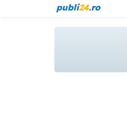
publi
24
.ro