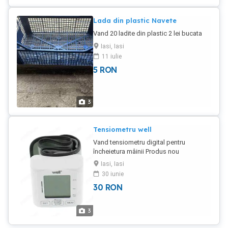
electronice(de ex.:tv, HI-FI,
videorecoder,etc.)
Lada din plastic Navete
Vand 20 ladite din plastic 2 lei bucata
Iasi, Iasi
11 iulie
5
RON
3
Tensiometru well
Vand tensiometru digital pentru
încheietura mâinii Produs nou
Iasi, Iasi
30 iunie
30
RON
3