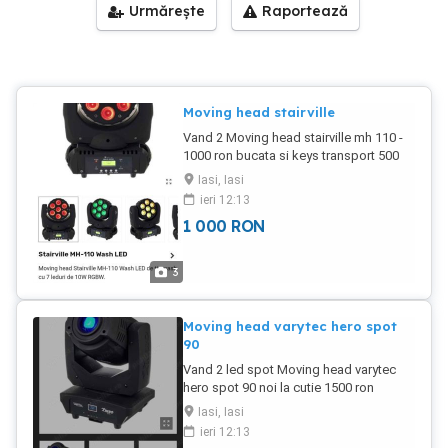
Urmărește
Raportează
Moving head stairville
Vand 2 Moving head stairville mh 110 -
1000 ron bucata si keys transport 500
ron Nu trimit curier
Iasi, Iasi
ieri 12:13
1 000
RON
3
Moving head varytec hero spot
90
Vand 2 led spot Moving head varytec
hero spot 90 noi la cutie 1500 ron
bucata și keys transport 1000 ron Nu
Iasi, Iasi
trimit curier
ieri 12:13