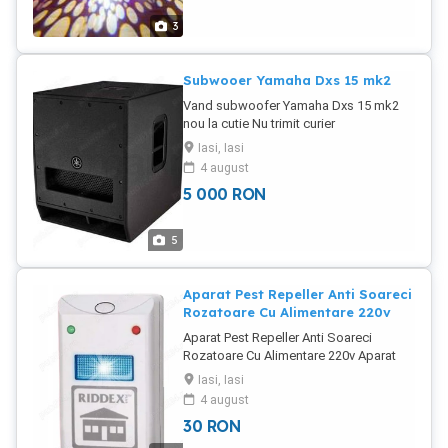
Dynacord Yamaha .Asigur transport.
3
Subwooer Yamaha Dxs 15 mk2
Vand subwoofer Yamaha Dxs 15 mk2
nou la cutie Nu trimit curier
Iasi, Iasi
4 august
5 000
RON
5
Aparat Pest Repeller Anti Soareci
Rozatoare Cu Alimentare 220v
Aparat Pest Repeller Anti Soareci
Rozatoare Cu Alimentare 220v Aparat
impotriva daunatorilor Pest Reject
Iasi, Iasi
ultrasunete Model nou imbunatatit de
4 august
alungat gandaci tantari insecte muste
30
RON
sau rozatoare Cercetarea stiintifica a
constatat ca tantarii gandacii de