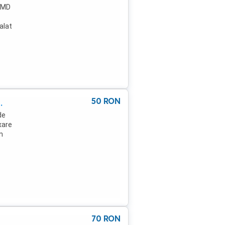
 AMD
alat
u
Est
stat
50
RON
.
de
xare
n
70
RON