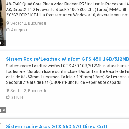
A8-7600 Quad Core Placa video Radeon R7* inclusă în Procesorul
A8, DirectX 11.2 Frecvente Stock 3100 3800 Ghz(Turbo) MEMORII
2X2GB DDR3 KIT-UL a fost testat cu Windows 10, driverele sau inst
fără probleme. PE site-ul Asrock sunt driverele disponibile și pentr
Sector 2, Bucuresti
Windows 10. KIT-UL se ridică personal din Sectorul 2,zona Gara de 
4 august
(OBOR). Pentru a mă contacta folosiți Mesageria de pe Anunțul po
pe Public 24. Nu trimit prin curier sau poștă!.
5
Sistem Racire*Leadtek Winfast GTS 450 1GB/512MB
Sistem racire Leadtek winfast GTS 450 1GB/512Mb,in stare buna 
fuctionare. Suruburi fixare sunt incluse! Distanta intre Gaurile de Fi
este de 53x53mm. Lungimea Totala = 170mm(17cm) Se Livreaza i
Sectorul 2*Gara de Est (OBOR)*Punctul de Reper este capatul
Troleibuzului 85-69. Sunati ptr mai multe detalii.
Sector 2, Bucuresti
31 iulie
9
Sistem racire Asus GTX 560 570 DirectCuII