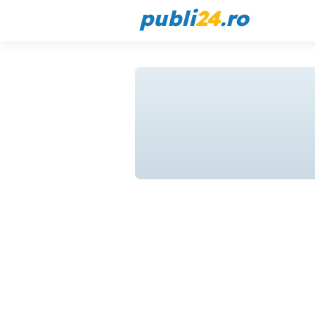
publi
24
.ro