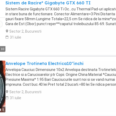
Sistem de Racire* Gigabyte GTX 660 TI
contacta pe WhatsApp Messenger sau pe Aplicația Public 24.
Sistem Racire Gigabyte GTX 660 Ti Oc...cu Thermal Pad-uri aplicat
in stare buna de functionare. Conector Alimentare=3 Pini Distanta 
gauri fixare 58mm Lungime Totala=22,5 cm Se ridica de la mine*z
Gara de Est (Obor) punct reper**capatul troleibuzului 85-69. Sunati
mai multe detalii.
Sector 2, Bucuresti
31 iulie
10
Anvelope Trotineta Electrica10"inchi
Anvelopa Cauciuc Dimensiune 10x2 Anvelopa destinata Trotinetel
Electrice si a Carucioarelor ptr Copii. Origine China Material *Cauci
Presiune Maxima* 1.95 Bari Cauciucurile sunt noi si se vand numai
impreuna. Cost buc.40 lei Pret total 2 bucati.=80 lei Se ridica perso
din sectorul 2* zona Gara de Est Autogara Obor Nu sunt interesat 
Sector 2, Bucuresti
schimburi* Nu trimit prin Curierat Posta* Pentru alte informatii va 
31 iulie
sa folositi mesageria din Anunt!
5