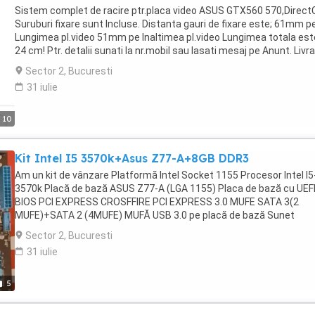
Sistem complet de racire ptr.placa video ASUS GTX560 570,DirectC
Suruburi fixare sunt Incluse. Distanta gauri de fixare este; 61mm p
Lungimea pl.video 51mm pe Inaltimea pl.video Lungimea totala est
24 cm! Ptr. detalii sunati la nr.mobil sau lasati mesaj pe Anunt. Livr
se face personal,in sectorul 2*Gara de Est(Obor). Punct de Reper*
Sector 2, Bucuresti
capatul liniei troleibuze 85-69.
31 iulie
10
Kit Intel I5 3570k+Asus Z77-A+8GB DDR3
Am un kit de vânzare Platformă Intel Socket 1155 Procesor Intel I5
3570k Placă de bază ASUS Z77-A (LGA 1155) Placa de bază cu UEF
BIOS PCI EXPRESS CROSFFIRE PCI EXPRESS 3.0 MUFE SATA 3(2
MUFE)+SATA 2 (4MUFE) MUFĂ USB 3.0 pe placă de bază Sunet
REALTEK 5.1 Placă de rețea 10 100 1000 MB Memorii -2x4 GB DDR3
Sector 2, Bucuresti
1600 MHZ Dacă se dorește un Cooler mai bun la Procesor am sepa
31 iulie
de kit la vânzare un DEEPCOOL GAMMAX 300 ,mult mai eficient de
cel Stock la prețul de 70 lei ,cu montajul Gratuit pe acest Kit
Componentele au fost probate pe Windows 11 Pro și funcționează
5
corect cu driverele instalate! Se poate ridica personal din sectorul 
GARA DE EST(OBOR)* Pentru alte detalii suplimentare mă puteți