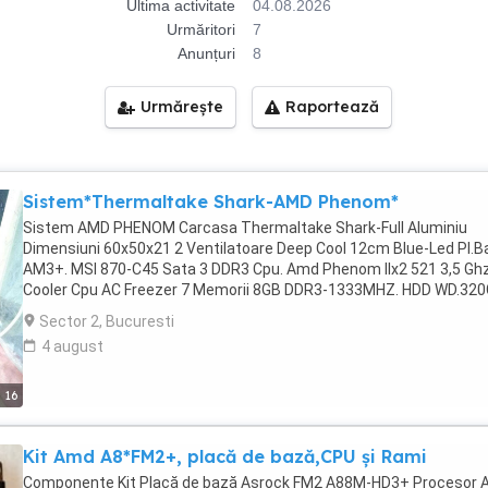
Ultima activitate
04.08.2026
Urmăritori
7
Anunțuri
8
Urmărește
Raportează
Sistem*Thermaltake Shark-AMD Phenom*
Sistem AMD PHENOM Carcasa Thermaltake Shark-Full Aluminiu
Dimensiuni 60x50x21 2 Ventilatoare Deep Cool 12cm Blue-Led Pl.B
AM3+. MSI 870-C45 Sata 3 DDR3 Cpu. Amd Phenom IIx2 521 3,5 Gh
Cooler Cpu AC Freezer 7 Memorii 8GB DDR3-1333MHZ. HDD WD.320
SATA.2 HDD.WD.500GB-SATA.2 Pl.Video. Sapphire HD 7700 Vapor-X
Sector 2, Bucuresti
128Biti GDDR5. GPU-1100Mhz. Dvd Rw Asus Sata.2 Sursa 600W. S
4 august
Operare Win.8.1Pro(Activat) Avast Antivirus Free si Anti Malware
Microsoft Office 2003- Instalat Programe Audio-Video*Drivere cu
Utilitare,si Jocuri Instalate deasemenea...si probate! Pc-ul se livre
16
cu Cablu de Alimentare. Se poate proba si livra ,numai la mine acas
Anunt Valabil,numai ptr. Bucuresti. Nu sunt interesat de *Schimbur
Kit Amd A8*FM2+, placă de bază,CPU și Rami
Pentru contact folosiți Mesageria Public 24 sau putem vorbi pe W
App.
Componente Kit Placă de bază Asrock FM2 A88M-HD3+ Procesor