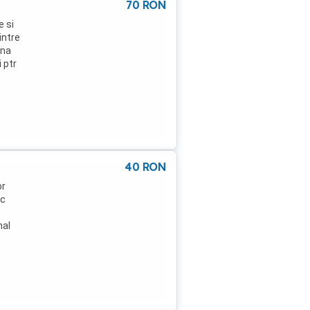
70
RON
e si
intre
ona
 ptr
40
RON
or
uc
nal
de
rog