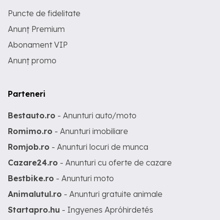
Pixma TS5052 Canon Pixma TS5053
Puncte de fidelitate
Canon Pixma TS5055 Canon Pixma
TS6050 Canon Pixma TS6051 Canon
Anunț Premium
Pixma TS6052 Canon Pixma TS8050
Canon Pixma TS8051 Canon Pixma
Abonament VIP
TS8052 Canon Pixma TS8053 Canon
Anunț promo
Pixma TS9050 Canon Pixma TS9055 +
orice alta imprimanta care functioneaza
cu cartuse PGI-570 XL - CLI-571 XL ( PGI
570 , CLI 571 / PGI570 , CLI571 ) Peste 80
Parteneri
de clienti multumiti ne recomanda deja
!!! OFERTA LIMITATA: doar 150 lei ( de la
250 lei ) cu LIVRARE GRATUITA.
Bestauto.ro
- Anunturi auto/moto
Romimo.ro
- Anunturi imobiliare
Romjob.ro
- Anunturi locuri de munca
Cazare24.ro
- Anunturi cu oferte de cazare
Bestbike.ro
- Anunturi moto
Animalutul.ro
- Anunturi gratuite animale
Startapro.hu
- Ingyenes Apróhirdetés