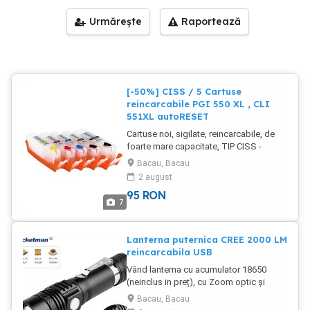
Urmărește
Raportează
[-50%] CISS / 5 Cartuse
reincarcabile PGI 550 XL , CLI
551XL autoRESET
Cartuse noi, sigilate, reincarcabile, de
foarte mare capacitate, TIP CISS -
model Canon PGI-550 XL - CLI-551 XL
Bacau, Bacau
OFERTA LIMITATA: doar 95 lei ( de la 150
2 august
lei ) Garantat, cel mai BUN pret din
95
RON
Romania! Pretul corect! La cerere, pot
7
IMPORTA si alte modele de cartuse
inkjet HP, Canon, Epson si Brother. (
lasati-mi mesaj cu denumirea
Lanterna puternica CREE 2000 LM
imprimantei / cartusului ! ). Garantie
reincarcabila USB
compatibilitate firmware 100% - modele
Vând lanterna cu acumulator 18650
noi! Peste 30 de clienti multumiti ne
(neinclus in preț), cu Zoom optic și
recomanda deja !!! Numar nelimitat de
reincarcare micro USB (cablu inclus în
reincarcari. Nu contin burete.
Bacau, Bacau
pachet). Separat, vând și acumulatori
Tehnologie CHIP autoresetabil, v7 ( 2019