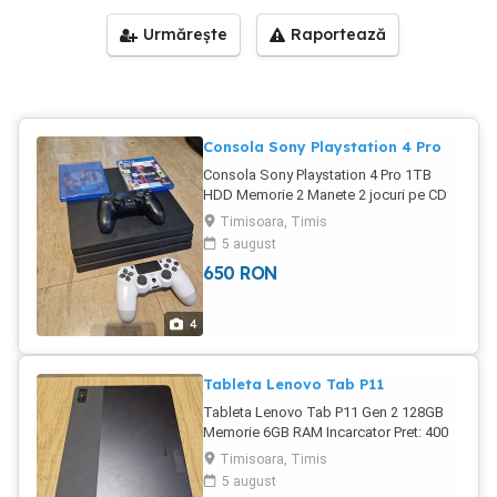
Urmărește
Raportează
Consola Sony Playstation 4 Pro
Consola Sony Playstation 4 Pro 1TB
HDD Memorie 2 Manete 2 jocuri pe CD
Fara capac la HDD Pret: 650 Lei Mai
Timisoara, Timis
avem un ps 4 pro pe stoc cu capac la
5 august
700 de lei Avem pe stoc o gamă bogată
650
RON
de telefoane, laptop-uri si altele . Pentru
mai multe detalii vă așteptăm la
magazin sau telefonic la numărul .
4
Locație: Timisoara, Str. Bulevardul
Eroilor de la Tisa, nr. 6, zona Complexul
Studențesc. Program: Nonstop Avem pe
Tableta Lenovo Tab P11
stoc o gamă bogată de telefoane,
Tableta Lenovo Tab P11 Gen 2 128GB
laptop-uri si alte electronice
Memorie 6GB RAM Incarcator Pret: 400
Lei Avem pe stoc o gamă bogată de
Timisoara, Timis
telefoane, laptop-uri si altele . Pentru
5 august
mai multe detalii vă așteptăm la