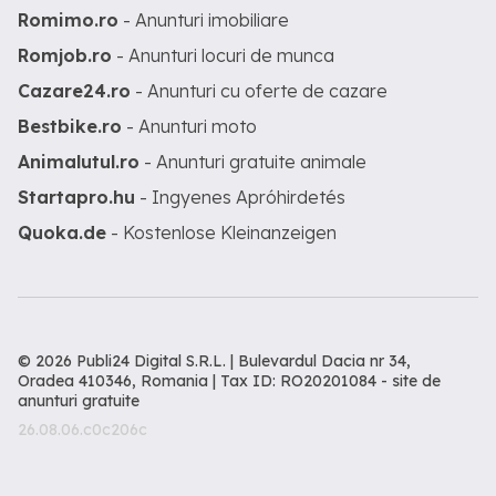
Romimo.ro
- Anunturi imobiliare
Romjob.ro
- Anunturi locuri de munca
Cazare24.ro
- Anunturi cu oferte de cazare
Bestbike.ro
- Anunturi moto
Animalutul.ro
- Anunturi gratuite animale
Startapro.hu
- Ingyenes Apróhirdetés
Quoka.de
- Kostenlose Kleinanzeigen
© 2026 Publi24 Digital S.R.L. | Bulevardul Dacia nr 34,
Oradea 410346, Romania | Tax ID: RO20201084 -
site de
anunturi gratuite
26.08.06.c0c206c