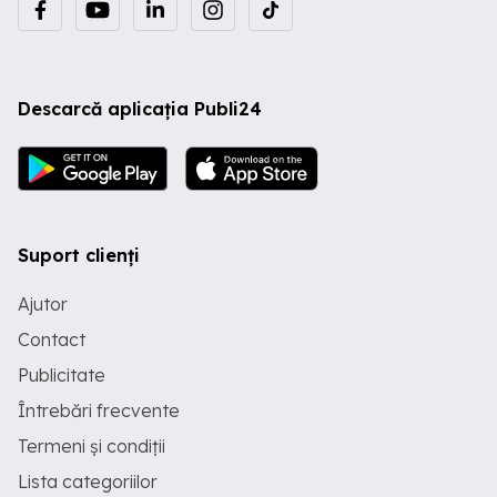
100KHz6 module de alimentare Setare
automata cu ajutorul unui microfon Hi-
FiTuner AM FM cu 56 memoriiDSP pe
32biti cu virgula flotanta 96KHz, 192KHz
DACConvertor D A: 24 biti 192
Descarcă aplicația Publi24
KHzConvertor A D: 24 biti 96
KHzInterfata digitala de receptie (DIR):
24 biti 96 KHzDolby Digital EX, DTS-ES,
Dolby Pro Logic IIx, DTS-NEO:6, DTS 96
24 Intarziere audio: 0 - 200msNight
ModeFunctie User ModeFunctii setup
pe panoul frontal Intrari S-video3 intrari
Suport clienți
video component (30MHz)2 intrari
digitale coaxiale2 intrari digitale
opticeConector Dock Control pentru
Ajutor
ASD-1RDimmer cu 4 nivele: light,
middle, dark, offNivel ajustabil muting:
Contact
-20, -40, - dB Nivel ajustabil volum
Publicitate
pornireSetare limitare volum: off, -20,
-10dB, 0dBIntarziere reglabila pe fiecare
Întrebări frecvente
canalBass management: 40 60 80 1 Hz
(-24dB oct sau -12dB oct)Dimensiuni:
Termeni și condiții
434 x 147 x 417 mmGreutate: 11.2 Kg
Culoare disponibila: silver PRET 750 LEI
Lista categoriilor