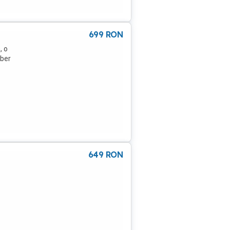
699
RON
, o
iber
649
RON