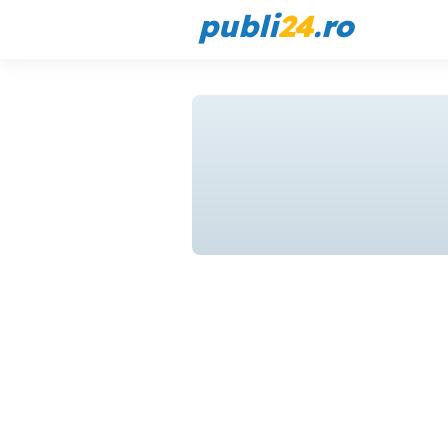
publi
24
.ro