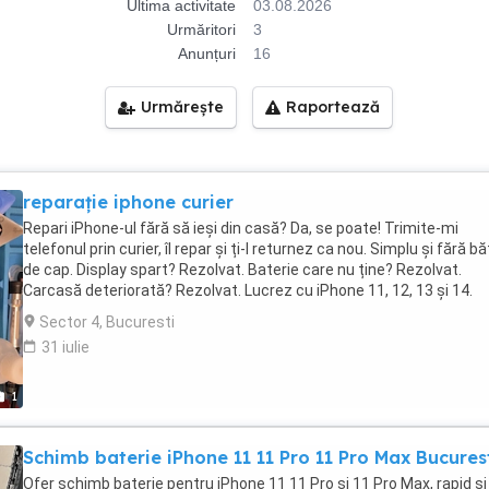
Ultima activitate
03.08.2026
Urmăritori
3
Anunțuri
16
Urmărește
Raportează
reparație iphone curier
Repari iPhone-ul fără să ieși din casă? Da, se poate! Trimite-mi
telefonul prin curier, îl repar și ți-l returnez ca nou. Simplu și fără bă
de cap. Display spart? Rezolvat. Baterie care nu ține? Rezolvat.
Carcasă deteriorată? Rezolvat. Lucrez cu iPhone 11, 12, 13 și 14.
Prețuri corecte, comunicare clară, garanție pe lucrare. Dă-mi un m
Sector 4, Bucuresti
și stabilim detaliile!
31 iulie
1
Schimb baterie iPhone 11 11 Pro 11 Pro Max Bucures
Ofer schimb baterie pentru iPhone 11 11 Pro si 11 Pro Max, rapid si