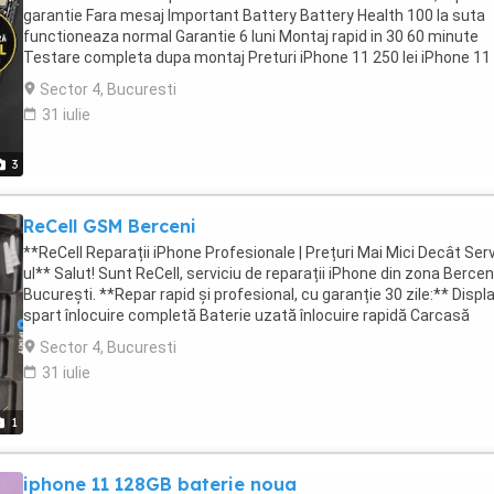
garantie Fara mesaj Important Battery Battery Health 100 la suta
functioneaza normal Garantie 6 luni Montaj rapid in 30 60 minute
Testare completa dupa montaj Preturi iPhone 11 250 lei iPhone 11
280 lei iPhone 11 Pro Max 300 lei Optiune mai ieftina cu mesaj de l
Sector 4, Bucuresti
lei Bucuresti predare personala sau prin curier Contact prin mesaj
31 iulie
telefon pentru programare
3
ReCell GSM Berceni
**ReCell Reparații iPhone Profesionale | Prețuri Mai Mici Decât Ser
ul** Salut! Sunt ReCell, serviciu de reparații iPhone din zona Berceni
București. **Repar rapid și profesional, cu garanție 30 zile:** Displ
spart înlocuire completă Baterie uzată înlocuire rapidă Carcasă
completă (housing swap) Cameră defectă sticlă cameră spartă P
Sector 4, Bucuresti
încărcare defect Difuzor căști defecte Butoane defecte (power,
31 iulie
volum, silent) Antenă semnal **Două opțiuni de piese:** Aftermar
Premium calitate excelentă, preț accesibil Original SWAP piese
originale Apple recondiţionate **De ce ReCell:** Prețuri cu 20-30%
1
mici decât orice service din București Reparație în aceeași zi sau
maxim 24h Diagnostic gratuit Garanție 30 zile pentru orice reparaț
iphone 11 128GB baterie noua
Zona Berceni, București Nu reparăm daune de apă Nu reparăm