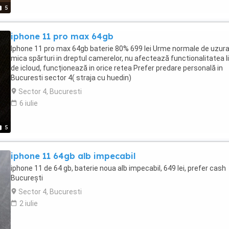
5
iphone 11 pro max 64gb
Iphone 11 pro max 64gb baterie 80% 699 lei Urme normale de uzura
mica spărturi in dreptul camerelor, nu afectează functionalitatea l
de icloud, funcționează in orice retea Prefer predare personală in
Bucuresti sector 4( straja cu huedin)
Sector 4, Bucuresti
6 iulie
5
iphone 11 64gb alb impecabil
iphone 11 de 64 gb, baterie noua alb impecabil, 649 lei, prefer cash
București
Sector 4, Bucuresti
2 iulie