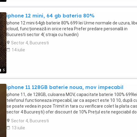
iphone 12 mini, 64 gb bateria 80%
Iphone 12 mini 64gb baterie 80% 699 lei Urme normale de uzura, lib
icloud, funcționează in orice retea Prefer predare personală in
Bucuresti sector 4( straja cu huedin)
Sector 4, Bucuresti
14 iulie
5
iphone 11 128GB baterie noua, mov impecabil
iphone 11, de 128GB, culoarea MOV, capacitate baterie 100% 699le
telefonul functioneaza impecabil, iar ca aspect este 10 10, după 
se poate vedea in poze Trimit in tara cu verificare colet la plata ca
sector 4 București) ofer discount de 10% Prețul este negociabil do
daca se achiziționează mai multe telefoane. Accept si schimburi 
Sector 4, Bucuresti
telefoane defecte( doar cu iphone 11 sau mai noi), + - diferențe de
13 iulie
pret la schimburi este 1000 lei