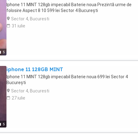
probleme de placă de bază **Scrie-ne cu modelul și defectul pent
Iphone 11 MINT 128gb impecabil Baterie noua Prezintă urme de
ofertă imediată!** ---
folosire Aspect 8 10 599 lei Sector 4 București
Sector 4, Bucuresti
31 iulie
5
iphone 11 128GB MINT
Iphone 11 MINT 128gb impecabil Baterie noua 699 lei Sector 4
București
Sector 4, Bucuresti
27 iulie
5