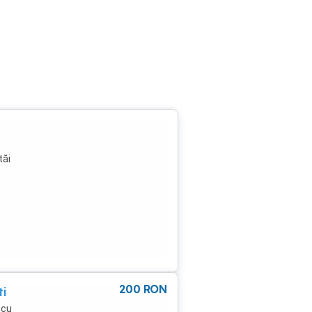
tăi
esaj
200
RON
ti
 cu