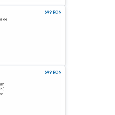
699
RON
er de
699
RON
i
cum
sh(
ar
cu
 bani