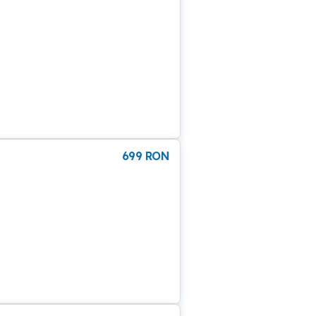
ru
699
RON