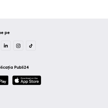
ne pe
licația Publi24