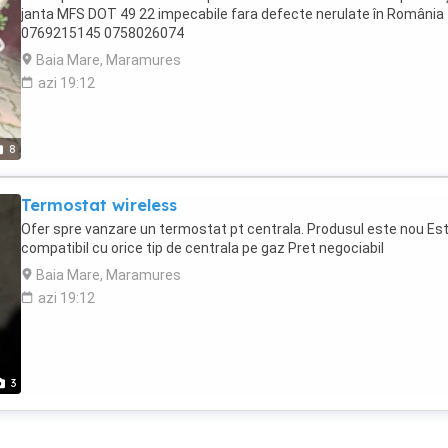
janta MFS DOT 49 22 impecabile fara defecte nerulate în România
0769215145 0758026074
Baia Mare, Maramures
azi 19:12
8
Termostat wireless
Ofer spre vanzare un termostat pt centrala. Produsul este nou Es
compatibil cu orice tip de centrala pe gaz Pret negociabil
Baia Mare, Maramures
azi 19:12
3