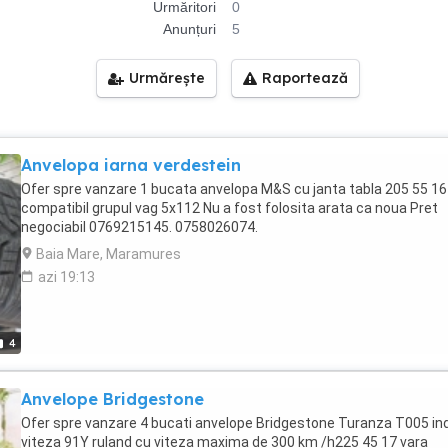
Urmăritori
0
Anunțuri
5
Urmărește
Raportează
Anvelopa iarna verdestein
Ofer spre vanzare 1 bucata anvelopa M&S cu janta tabla 205 55 16
compatibil grupul vag 5x112 Nu a fost folosita arata ca noua Pret
negociabil 0769215145. 0758026074.
Baia Mare, Maramures
azi 19:13
4
Anvelope Bridgestone
Ofer spre vanzare 4 bucati anvelope Bridgestone Turanza T005 in
viteza 91Y ruland cu viteza maxima de 300 km /h225 45 17 vara