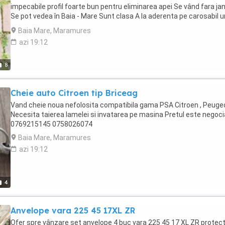
impecabile profil foarte bun pentru eliminarea apei Se vând fara ja
Se pot vedea în Baia - Mare Sunt clasa A la aderenta pe carosabil
Și clasa B pe consum de combustibil Anvelope Premium 07692151
Baia Mare, Maramures
0758026074
azi 19:12
8
Cheie auto Citroen tip Briceag
Vand cheie noua nefolosita compatibila gama PSA Citroen , Peuge
Necesita taierea lamelei si invatarea pe masina Pretul este negocia
0769215145 0758026074
Baia Mare, Maramures
azi 19:12
4
Anvelope vara 225 45 17XL ZR
Ofer spre vânzare set anvelope 4 buc vara 225 45 17 XL ZR protecț