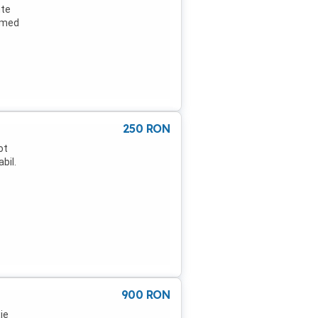
nte
 umed
45.
250
RON
ot
bil.
900
RON
ie