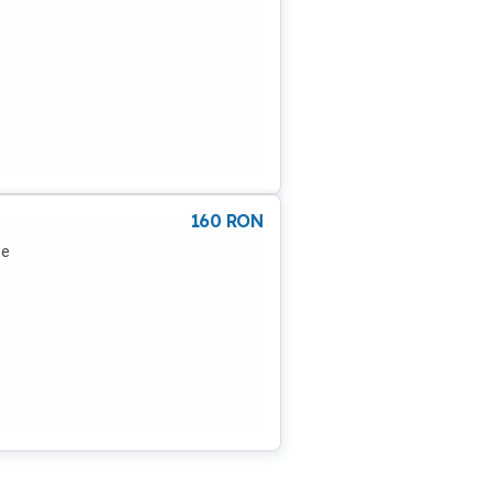
160
RON
te