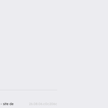
 -
site de
26.08.06.c0c206c