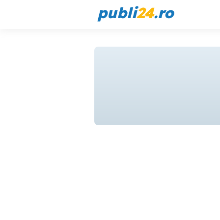
publi
24
.ro