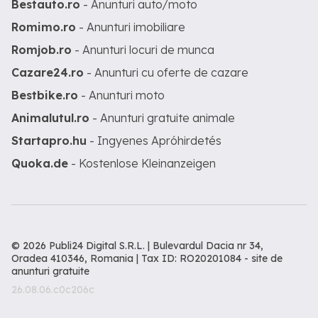
Bestauto.ro
- Anunturi auto/moto
Romimo.ro
- Anunturi imobiliare
Romjob.ro
- Anunturi locuri de munca
Cazare24.ro
- Anunturi cu oferte de cazare
Bestbike.ro
- Anunturi moto
Animalutul.ro
- Anunturi gratuite animale
Startapro.hu
- Ingyenes Apróhirdetés
Quoka.de
- Kostenlose Kleinanzeigen
© 2026 Publi24 Digital S.R.L. | Bulevardul Dacia nr 34,
Oradea 410346, Romania | Tax ID: RO20201084 -
site de
anunturi gratuite
26.08.06.c0c206c