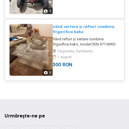
5
vând sertare și rafturi combina
frigorifica beko
Vând rafturi și sertare combina
frigorifica beko, model DEN 477 MWD
,stare foarte buna, menționez că se pot
Targoviste, Dambovita
vinde toate sau pe bucăți.
1 august
300
RON
5
Urmărește-ne pe