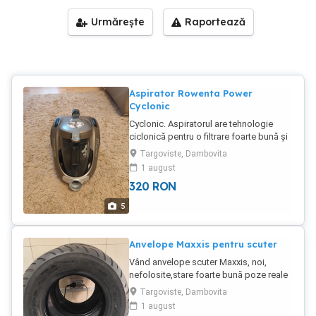
Urmărește
Raportează
Aspirator Rowenta Power
Cyclonic
Cyclonic. Aspiratorul are tehnologie
ciclonică pentru o filtrare foarte bună și
performanță ridicată de aspirare. Acesta
Targoviste, Dambovita
il voi trimite curatat si dezinfectat
1 august
Caracteristici: - 5 capete - Performanță
320
RON
3AAA - Motor Effitech pentru consum
redus de energie - Filtrare înaltă de până
5
la 99,98% - Tehnologie ciclonică - Ușor
de manevrat și compact - Recipient de
praf ușor de golit - Consum redus de
Anvelope Maxxis pentru scuter
energie (clasă energetică A) Aspiratorul
Vând anvelope scuter Maxxis, noi,
funcționează perfect și este ideal
nefolosite,stare foarte bună poze reale
pentru apartamente sau case.
dimensiuni 130 90 10.Mentionez că sunt
Targoviste, Dambovita
2 bucati.
1 august