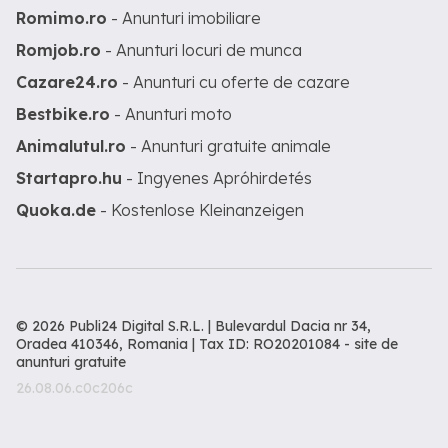
Romimo.ro
- Anunturi imobiliare
Romjob.ro
- Anunturi locuri de munca
Cazare24.ro
- Anunturi cu oferte de cazare
Bestbike.ro
- Anunturi moto
Animalutul.ro
- Anunturi gratuite animale
Startapro.hu
- Ingyenes Apróhirdetés
Quoka.de
- Kostenlose Kleinanzeigen
© 2026 Publi24 Digital S.R.L. | Bulevardul Dacia nr 34,
Oradea 410346, Romania | Tax ID: RO20201084 -
site de
anunturi gratuite
26.08.06.c0c206c