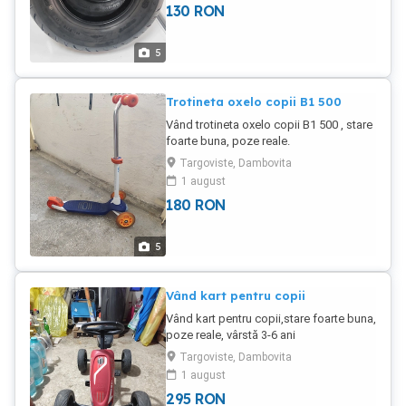
130
RON
5
Trotineta oxelo copii B1 500
Vând trotineta oxelo copii B1 500 , stare
foarte buna, poze reale.
Targoviste, Dambovita
1 august
180
RON
5
Vând kart pentru copii
Vând kart pentru copii,stare foarte buna,
poze reale, vârstă 3-6 ani
Targoviste, Dambovita
1 august
295
RON