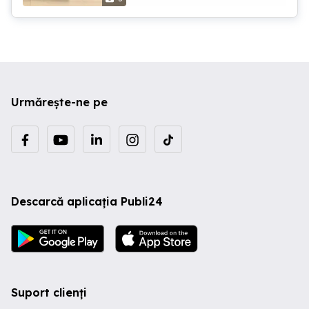
au displayuri, plăcile de bază, tastaturi,
etc.
Urmărește-ne pe
Descarcă aplicația Publi24
Suport clienți