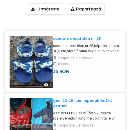
Urmărește
Raportează
sandale decathlon nr 28
sandale decathlon,nr 28,talpa interioara
18,5 cm,stare f buna dupa cum se vede
mai am aici un anunt cu incaltaminte nr
Targoviste, Dambovita
28 trimit si prin posta
6 iunie
35
RON
4
geci 12-18 luni impecabile,2+1
gratuit
geci nr.86(12-18 luni) foto 2 :geaca
rosie,Benetton,lungime 36 cm,talie 64
cm,maneca 33 cm,impecabila-60 lei
Targoviste, Dambovita
foto 3: geaca bleomaren,cumparata din