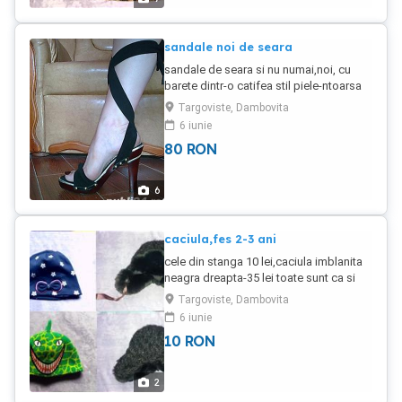
fusta o ofer gratuit pt cine le
achizitioneaza pe celelalte doua fustele
sunt in stare f buna,fara defecte trimit si
sandale noi de seara
prin posta
sandale de seara si nu numai,noi, cu
barete dintr-o catifea stil piele-ntoarsa
neagra care se leaga pe picior dupa
Targoviste, Dambovita
preferinta,pe glezna sau ca-n
6 iunie
imagine,aduse din Anglia,lungime talpa
80
RON
interior 26,sunt comode pe talpa
interioara avand lipita o talpica
moale,aurie
6
caciula,fes 2-3 ani
cele din stanga 10 lei,caciula imblanita
neagra dreapta-35 lei toate sunt ca si
noi trimit si prin posta
Targoviste, Dambovita
6 iunie
10
RON
2