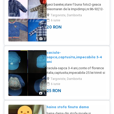
geci baietei,stare f buna foto2-geaca
bleomaren de la Impidimpi,nr.86-92(12-
24 luni),lungime 41 cm,maneca 34 cm-
Targoviste, Dambovita
25 lei foto 3-geaca maro de la
6 iunie
Zara,nr.98(2-3 ani)lungime 40
20
RON
cm,maneca 34 cm-30 lei (foto 1-cele
doua geci de jos vandute) la
cumpararea mai multor produse pt copii
3
din anunturile mele,pretul final scade
trimit si prin posta
caciula-
sapca,captusita,impecabila 3-4
ani
caciula-sapca 3-4 ani,conte of florence
italia,captusita,impecabila-25 lei trimit si
prin posta
Targoviste, Dambovita
6 iunie
25
RON
1
haina stofa finuta dama
haina dama din stofa moale si