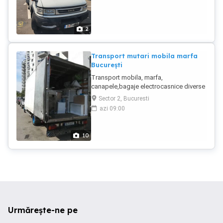
2
Transport mutari mobila marfa
București
Transport mobila, marfa,
canapele,bagaje electrocasnice diverse
in Bucuresti si interurban. Mutări
Sector 2, Bucuresti
mobilier din locuințe, preluări din
azi 09:00
magazine. Efectuez transport cu dube
de 3,5 tone. La cerere asigur echipă
pentru mutări, demontat montat cărat
10
mobila.
Urmărește-ne pe