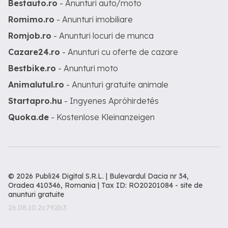
Bestauto.ro
- Anunturi auto/moto
Romimo.ro
- Anunturi imobiliare
Romjob.ro
- Anunturi locuri de munca
Cazare24.ro
- Anunturi cu oferte de cazare
Bestbike.ro
- Anunturi moto
Animalutul.ro
- Anunturi gratuite animale
Startapro.hu
- Ingyenes Apróhirdetés
Quoka.de
- Kostenlose Kleinanzeigen
© 2026 Publi24 Digital S.R.L. | Bulevardul Dacia nr 34,
Oradea 410346, Romania | Tax ID: RO20201084 -
site de
anunturi gratuite
26.08.10.2c792b3