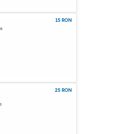
15
RON
ta
25
RON
r
e.