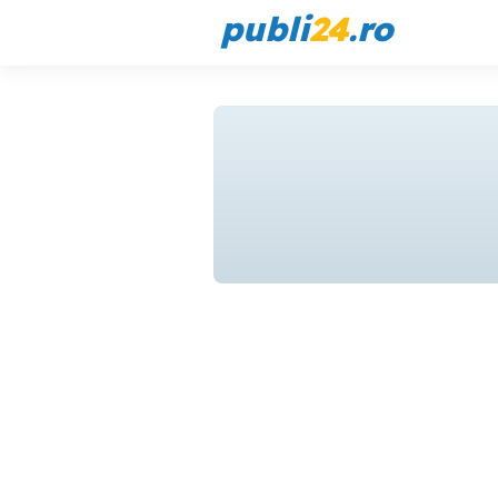
publi
24
.ro