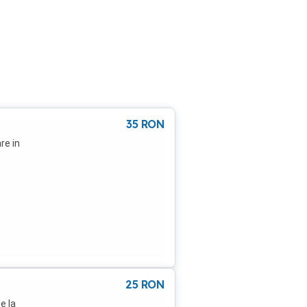
35
RON
re in
25
RON
e la