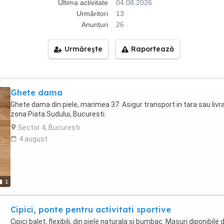
Ultima activitate
04.08.2026
Urmăritori
13
Anunțuri
26
Urmărește
Raportează
Ghete dama
Ghete dama din piele, marimea 37. Asigur transport in tara sau livra
zona Piata Sudului, Bucuresti.
Sector 4, Bucuresti
4 august
1
Cipici, ponte pentru activitati sportive
Cipici balet, flexibili, din piele naturala si bumbac. Masuri diponibile d