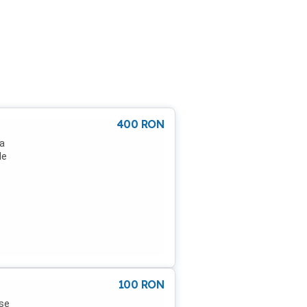
400
RON
ta
de
100
RON
,se