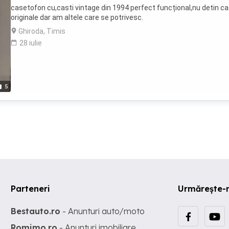
casetofon cu,casti vintage din 1994 perfect funcțional,nu detin ca
originale dar am altele care se potrivesc.
Ghiroda, Timis
28 iulie
5
Parteneri
Urmărește-
Bestauto.ro
- Anunturi auto/moto
Romimo.ro
- Anunturi imobiliare