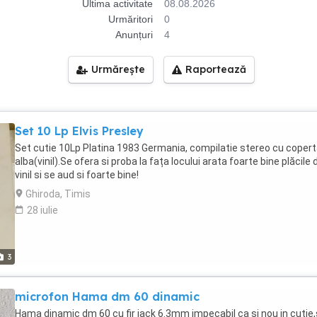
Ultima activitate
08.08.2026
Urmăritori
0
Anunțuri
4
Urmărește
Raportează
Set 10 Lp Elvis Presley
Set cutie 10Lp Platina 1983 Germania, compilatie stereo cu coper
alba(vinil).Se ofera si proba la fața locului arata foarte bine plăcile 
vinil si se aud si foarte bine!
Ghiroda, Timis
28 iulie
3
microfon Hama dm 60 dinamic
Hama dinamic dm 60 cu fir jack 6.3mm impecabil ca și nou in cutie