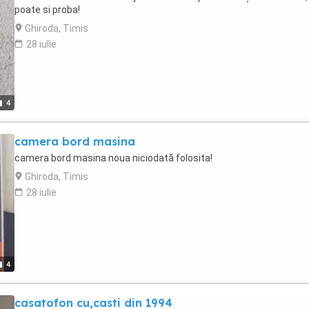
poate si proba!
Ghiroda, Timis
28 iulie
4
camera bord masina
camera bord masina noua niciodată folosita!
Ghiroda, Timis
28 iulie
4
casatofon cu,casti din 1994