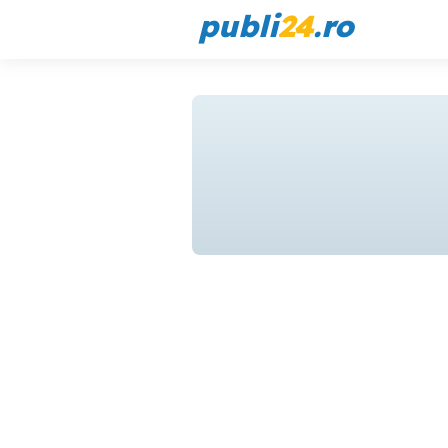
publi
24
.ro