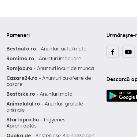
Parteneri
Urmărește-
Bestauto.ro
- Anunturi auto/moto
Romimo.ro
- Anunturi imobiliare
Romjob.ro
- Anunturi locuri de munca
Cazare24.ro
- Anunturi cu oferte de
Descarcă ap
cazare
Bestbike.ro
- Anunturi moto
Animalutul.ro
- Anunturi gratuite
animale
Startapro.hu
- Ingyenes
Apróhirdetés
Quoka.de
- Kostenlose Kleinanzeigen