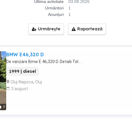
Ultima activitate
03.08.2026
Urmăritori
1
Anunțuri
1
Urmărește
Raportează
BMW E46,320 D
De vanzare Bmw E 46,320 D. Detalii Tel . .
1999 | diesel
Cluj-Napoca, Cluj
3 august
7