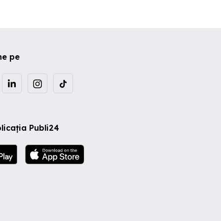
ne pe
licația Publi24