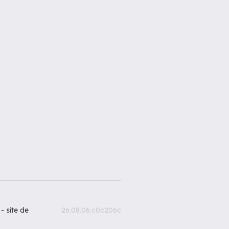
 -
site de
26.08.06.c0c206c