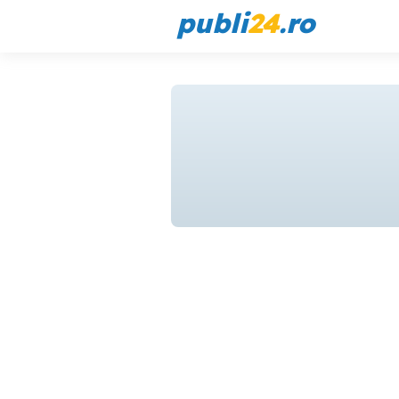
publi
24
.ro