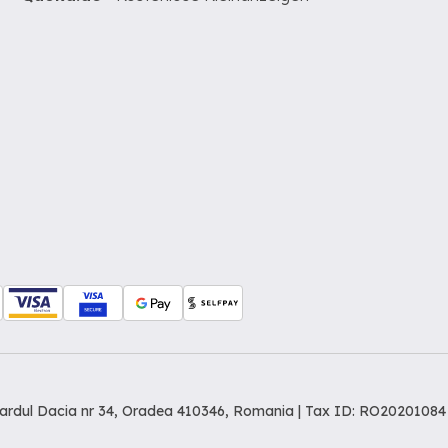
levardul Dacia nr 34, Oradea 410346, Romania | Tax ID: RO20201084