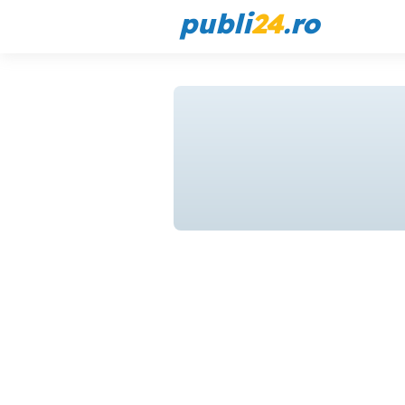
publi
24
.ro