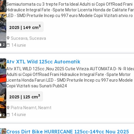
Semiautomata cu 3 trepte Forta Ideal Adulti si Copii OffRoad Frani
Hidraulice Integral Fate -Spate Motor Licenta Honda de Calitate Far
LED - SMD Preturile Incep cu 997 euro Modele Copii Vizitati atvio.ro
Sunati Publi24
3
2025 | 149 cm
Suceava, Suceava
2
14 iunie
Atv XTL Wild 125cc Automatik
Atv XTL WILD 125cc ,Nou 2025 Cutie Viteza AUTOMATA D- N- R Ide
Adulti si Copii OffRoad Frani Hidraulice Integral Fate -Spate Motor
Licenta Honda Faruri LED - SMD Preturile Incep cu 997 euro Modele
Copii Vizitati sau Sunati Publi24
3
2025 | 125 cm
Piatra Neamt, Neamt
14 iunie
2
Cross Dirt Bike HURRICANE 125cc-149cc Nou 2025