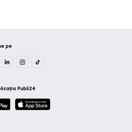
ne pe
licația Publi24