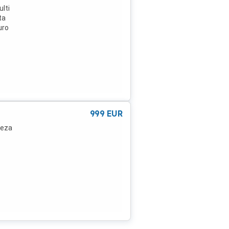
lti
ta
uro
999
EUR
teza