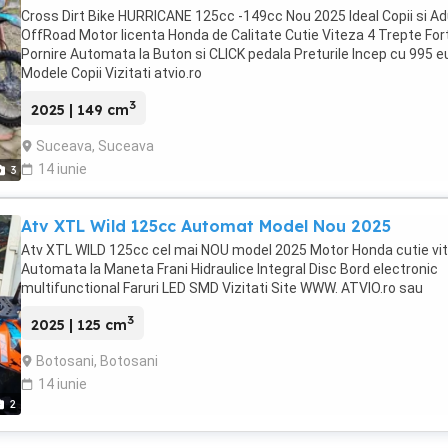
Cross Dirt Bike HURRICANE 125cc -149cc Nou 2025 Ideal Copii si Adu
OffRoad Motor licenta Honda de Calitate Cutie Viteza 4 Trepte For
Pornire Automata la Buton si CLICK pedala Preturile Incep cu 995 e
Modele Copii Vizitati atvio.ro
3
2025 | 149 cm
Suceava, Suceava
14 iunie
3
Atv XTL Wild 125cc Automat Model Nou 2025
Atv XTL WILD 125cc cel mai NOU model 2025 Motor Honda cutie vi
Automata la Maneta Frani Hidraulice Integral Disc Bord electronic
multifunctional Faruri LED SMD Vizitati Site WWW. ATVIO.ro sau
3
2025 | 125 cm
Botosani, Botosani
14 iunie
2