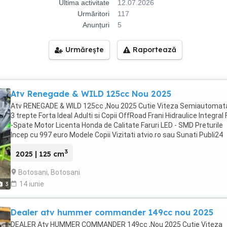
Ultima activitate
12.07.2026
Urmăritori
117
Anunțuri
5
Urmărește
Raportează
Atv Renegade & WILD 125cc Nou 2025
Atv RENEGADE & WILD 125cc ,Nou 2025 Cutie Viteza Semiautomat
3 trepte Forta Ideal Adulti si Copii OffRoad Frani Hidraulice Integral
-Spate Motor Licenta Honda de Calitate Faruri LED - SMD Preturile
Incep cu 997 euro Modele Copii Vizitati atvio.ro sau Sunati Publi24
3
2025 | 125 cm
Botosani, Botosani
14 iunie
3
Dealer atv hummer commander 149cc nou 2025
DEALER Atv HUMMER COMMANDER 149cc ,Nou 2025 Cutie Viteza