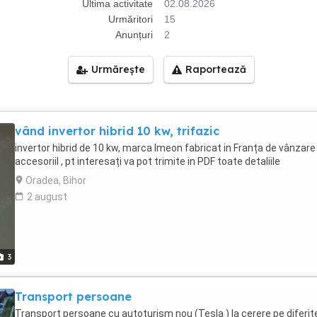
Ultima activitate
02.08.2026
Urmăritori
15
Anunțuri
2
Urmărește
Raportează
vând invertor hibrid 10 kw, trifazic
invertor hibrid de 10 kw, marca Imeon fabricat in Franța de vânzare
accesoriil , pt interesați va pot trimite in PDF toate detaliile
Oradea, Bihor
2 august
3
Transport persoane
Transport persoane cu autoturism nou (Tesla ) la cerere pe diferit