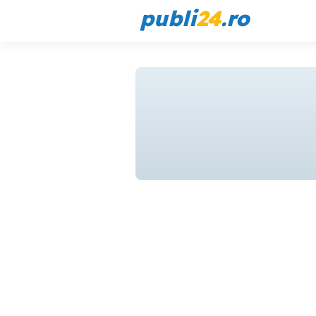
publi
24
.ro