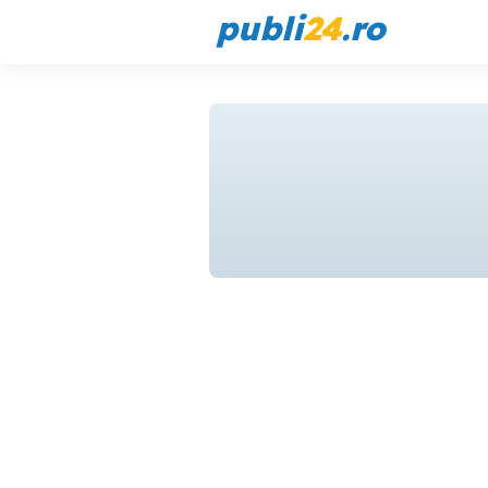
publi
24
.ro