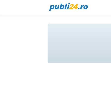
publi
24
.ro