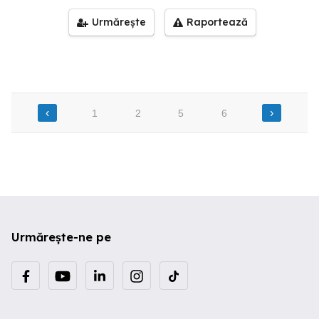
Urmărește
Raportează
‹
›
1
2
5
6
Urmărește-ne pe