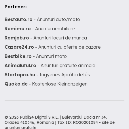
Parteneri
Bestauto.ro
- Anunturi auto/moto
Romimo.ro
- Anunturi imobiliare
Romjob.ro
- Anunturi locuri de munca
Cazare24.ro
- Anunturi cu oferte de cazare
Bestbike.ro
- Anunturi moto
Animalutul.ro
- Anunturi gratuite animale
Startapro.hu
- Ingyenes Apróhirdetés
Quoka.de
- Kostenlose Kleinanzeigen
© 2026 Publi24 Digital S.R.L. | Bulevardul Dacia nr 34,
Oradea 410346, Romania | Tax ID: RO20201084 -
site de
anunturi gratuite