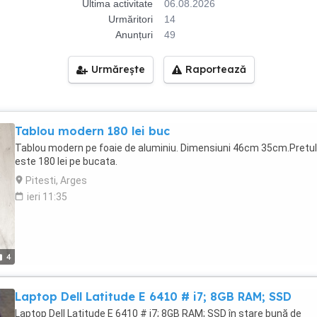
Ultima activitate
06.08.2026
Urmăritori
14
Anunțuri
49
Urmărește
Raportează
Tablou modern 180 lei buc
Tablou modern pe foaie de aluminiu. Dimensiuni 46cm 35cm.Pretul
este 180 lei pe bucata.
Pitesti, Arges
ieri 11:35
4
Laptop Dell Latitude E 6410 # i7; 8GB RAM; SSD
Laptop Dell Latitude E 6410 # i7; 8GB RAM; SSD în stare bună de