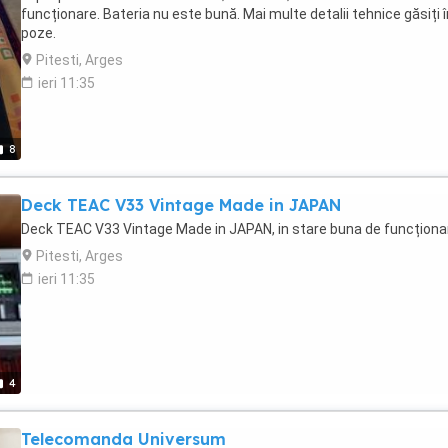
funcționare. Bateria nu este bună. Mai multe detalii tehnice găsiți î
poze.
Pitesti, Arges
ieri 11:35
8
Deck TEAC V33 Vintage Made in JAPAN
Deck TEAC V33 Vintage Made in JAPAN, in stare buna de funcționa
Pitesti, Arges
ieri 11:35
4
Telecomanda Universum