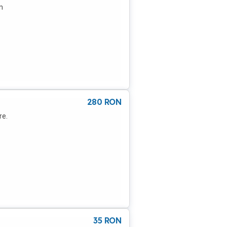
n
280
RON
re.
35
RON