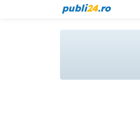
publi
24
.ro