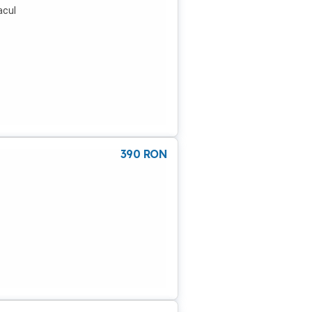
acul
390
RON