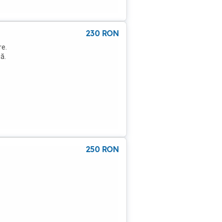
230
RON
re.
ă.
250
RON