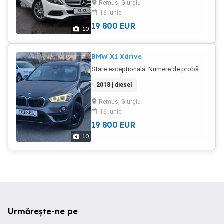
Remus, Giurgiu
16 iunie
19 800
EUR
10
BMW X1 Xdrive
Stare excepțională. Numere de probă.
2018 | diesel
Remus, Giurgiu
16 iunie
19 800
EUR
10
Urmărește-ne pe