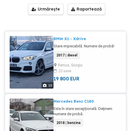
Urmărește
Raportează
BMW X1 - Xdrive
Stare impecabilă. Numere de probă!
2017 | diesel
Remus, Giurgiu
23 iunie
19 800
EUR
10
Mercedes Benz C180
Este în stare excepțională. Deținem
numere de probă.
2018 | benzina