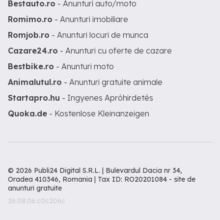
Bestauto.ro
- Anunturi auto/moto
Romimo.ro
- Anunturi imobiliare
Romjob.ro
- Anunturi locuri de munca
Cazare24.ro
- Anunturi cu oferte de cazare
Bestbike.ro
- Anunturi moto
Animalutul.ro
- Anunturi gratuite animale
Startapro.hu
- Ingyenes Apróhirdetés
Quoka.de
- Kostenlose Kleinanzeigen
© 2026 Publi24 Digital S.R.L. | Bulevardul Dacia nr 34,
Oradea 410346, Romania | Tax ID: RO20201084 -
site de
anunturi gratuite
26.08.06.c0c206c