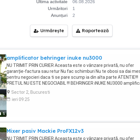
Ultima activitate
06.08.2026
Urmăritori
1
Anunțuri
2
Urmărește
Raportează
amplificator behringer inuke nu3000
NU TRIMIT PRIN CURIER Aceasta este o vânzare privată, nu ofer
garanție-factura sau retur Nu fac schimburi Nu te obosi sa dai me
pentru negocieri daca ti se pare scump ia din alta parte ATENTIE!!!
PRETUL NU ESTE NEGOCIABIL !!! BEHRINGER iNUKE NU3000 amplific
audio. Putere (max): 2 x 880 W 4 Ohmi, 2 x 440 W 8 Ohmi, 2 x 1500 W
Sector 2, Bucuresti
Ohmi, 1 x 3000 W 4 Ohmi (bridge), 1 x 1500 W 8 Ohmi (bridge). Band
ieri 09:25
frecvente: 20 Hz - 20 kHz. Raport semnal zgomot: 100 dB. Conecto
intrare: combo XLR jack 6.3 mm. Dimensiuni (I x L x A): 94 x 482 x 23
mm. Greutate: 2.8 kg.
5
Mixer pasiv Mackie ProFX12v3
NU TRIMIT PRIN CURIER Aceasta este o vânzare privată, nu ofer