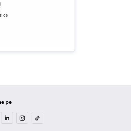
i
U
ri de
un
e
t de
ru
 cu
Î x L
ne pe