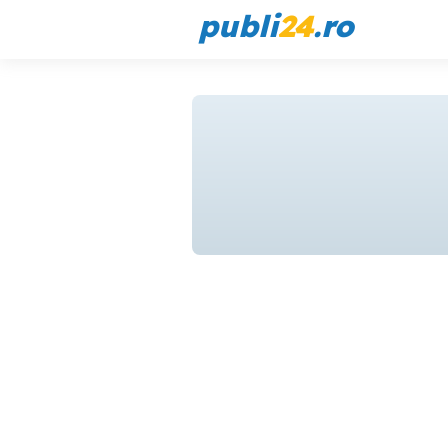
publi
24
.ro