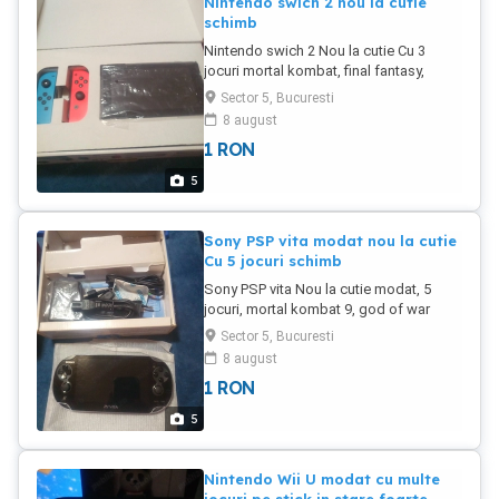
Nintendo swich 2 nou la cutie
schimb
Nintendo swich 2 Nou la cutie Cu 3
jocuri mortal kombat, final fantasy,
pokemon
Sector 5, Bucuresti
8 august
1
RON
5
Sony PSP vita modat nou la cutie
Cu 5 jocuri schimb
Sony PSP vita Nou la cutie modat, 5
jocuri, mortal kombat 9, god of war
collection,unit 13, Ray Man,sly 1, 2
Sector 5, Bucuresti
8 august
1
RON
5
Nintendo Wii U modat cu multe