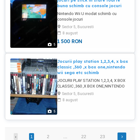
jocuri pe stick in stare foarte
buna schimb cu console jocuri
Nintendo Wii U modat schimb cu
console jocuri
Sector 5, Bucuresti
8 august
1 500
RON
5
Jocurii play station 1,2,3,4, x box
classic ,360 ,x box one,nintendo
wii sega etc schimb
JOCURII PLAY STATION 1,2,3,4, X BOX
CLASSIC ,360 ,X BOX ONE,NINTENDO
WII SEGA ETC SCHIMB
Sector 5, Bucuresti
8 august
5
›
‹
1
2
…
22
23