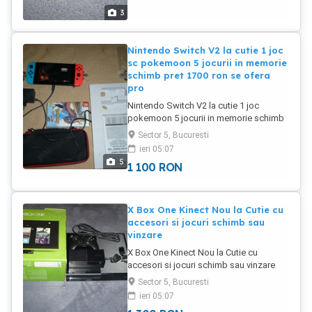
3
Nintendo Switch V2 la cutie 1 joc
sc pokemoon 5 jocurii in memorie
schimb pret 1700 ron se ofera
pro
Nintendo Switch V2 la cutie 1 joc
pokemoon 5 jocurii in memorie schimb
pret 1100 ron se ofera proba
Sector 5, Bucuresti
ieri 05:07
5
1 100
RON
X Box One Kinect Nou la Cutie cu
accesori si jocuri schimb sau
vinzare
X Box One Kinect Nou la Cutie cu
accesori si jocuri schimb sau vinzare
Sector 5, Bucuresti
ieri 05:07