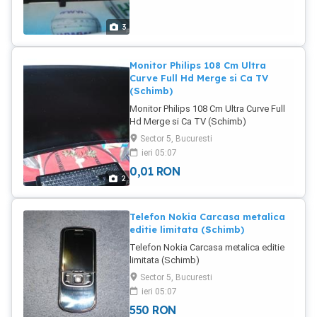
3
Monitor Philips 108 Cm Ultra
Curve Full Hd Merge si Ca TV
(Schimb)
Monitor Philips 108 Cm Ultra Curve Full
Hd Merge si Ca TV (Schimb)
Sector 5, Bucuresti
ieri 05:07
0,01
RON
2
Telefon Nokia Carcasa metalica
editie limitata (Schimb)
Telefon Nokia Carcasa metalica editie
limitata (Schimb)
Sector 5, Bucuresti
ieri 05:07
550
RON