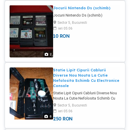
Jocurii Nintendo Ds (schimb)
Jocurii Nintendo Ds (schimb)
Sector 5, Bucuresti
ieri 05:06
10
RON
2
Statie Lipit Cipurii Cablurii
Diverse Nou Nouta La Cutie
Nefolosita Schimb Cu Electronice
Console
Statie Lipit Cipurii Cablurii Diverse Nou
Nouta La Cutie Nefolosita Schimb Cu
Electronice Console
Sector 5, Bucuresti
ieri 05:06
8
250
RON