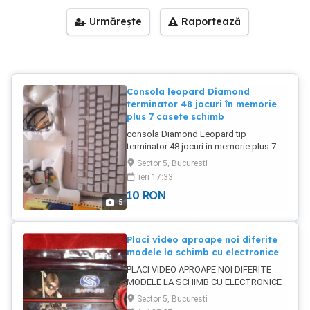
Urmărește
Raportează
Consola leopard Diamond
terminator 48 jocuri în memorie
plus 7 casete schimb
consola Diamond Leopard tip
terminator 48 jocuri in memorie plus 7
casete pistol mause joistyc schimb sau
Sector 5, Bucuresti
vînzare
ieri 17:33
10
RON
5
Placi video aproape noi diferite
modele la schimb cu electronice
PLACI VIDEO APROAPE NOI DIFERITE
MODELE LA SCHIMB CU ELECTRONICE
Sector 5, Bucuresti