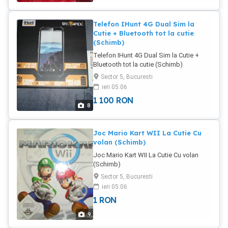
Telefon IHunt 4G Dual Sim la
Cutie + Bluetooth tot la cutie
(Schimb)
Telefon IHunt 4G Dual Sim la Cutie +
Bluetooth tot la cutie (Schimb)
Sector 5, Bucuresti
ieri 05:06
1 100
RON
8
Joc Mario Kart WII La Cutie Cu
volan (Schimb)
Joc Mario Kart WII La Cutie Cu volan
(Schimb)
Sector 5, Bucuresti
ieri 05:06
1
RON
9