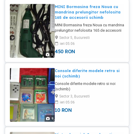
MINI Bormasina freza Noua cu
mandrina prelungitor nefolosita
165 de accesorii schimb
MINI Bormasina freza Noua cu mandrina
prelungitor nefolosita 165 de accesorii
schimb
Sector 5, Bucuresti
ieri 05:06
450
RON
5
Console diferite modele retro si
noi (schimb)
Console diferite modele retro si noi
(schimb)
Sector 3, Bucuresti
ieri 05:06
10
RON
9