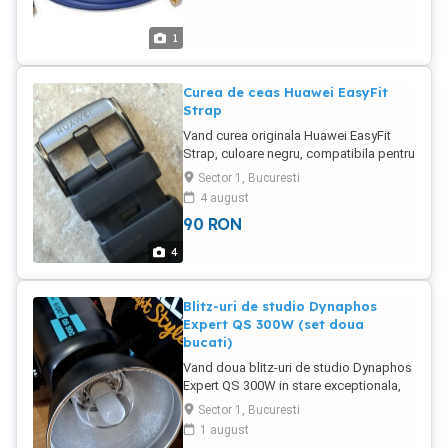
1
Curea de ceas Huawei EasyFit
Strap
Vand curea originala Huawei EasyFit
Strap, culoare negru, compatibila pentru
ceasurile cu latimea telescoapeleor de
Sector 1, Bucuresti
22 mm (Huawei seria GT 4 5 6 si altele).
4 august
Produsul este sigilat in cutie, in
90
RON
fotografii am pus si o a doua curea
pentru exemplificare vizuala dar care nu
4
se vinde.
Blitz-uri de studio Dynaphos
Expert QS 300W (set doua
bucati)
Vand doua blitz-uri de studio Dynaphos
Expert QS 300W in stare exceptionala,
ca noi. Setul vine in geanta de transport
Sector 1, Bucuresti
marca Excela si cu declansatoare radio
1 august
pe usb de la Godox (pentru camerele