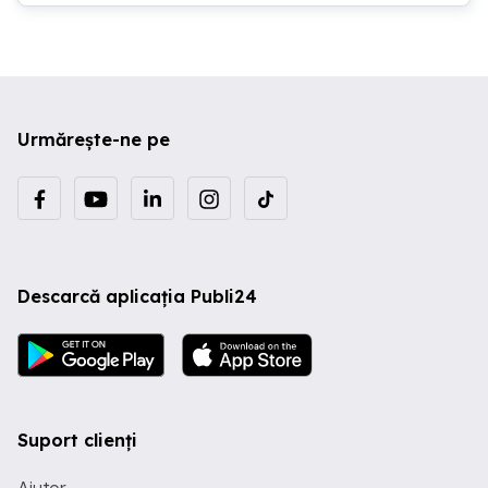
1200, Tactil, 280 niti Baterie - 3 celule, 57
wh 4900 mAh, autonomie 8 ore Placa
video - Intel integrata Sunet - Bang &
Olufsen Conectivitate - 3 x porturi USB
A, 1 x HDMI, 1 x Jack casti, 1 x port
display, 1 x Cititor de card SD Greutate -
1,2 Kg
Urmărește-ne pe
Descarcă aplicația Publi24
Suport clienți