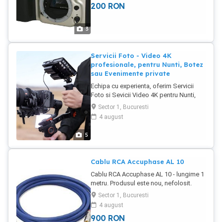
200
RON
programari, mai multe detalii si preturi
personalizate.
3
Servicii Foto - Video 4K
profesionale, pentru Nunti, Botez
sau Evenimente private
Echipa cu experienta, oferim Servicii
Foto si Sevicii Video 4K pentru Nunti,
Botez, Evenimente private sau
Sector 1, Bucuresti
corporate. Video - oferim filmarea,
4 august
editarea si predarea materialului in
format 4k sau Full HD pe stick. Foto -
5
oferim sedinta foto la cerere,
fotografierea intregului eveniment,
editarea fotografiilor si album foto
Cablu RCA Accuphase AL 10
tiparit tip carte in format mare, 42 de file
Cablu RCA Accuphase AL 10 - lungime 1
plu
metru. Produsul este nou, nefolosit.
Fabricat in Japonia.
Sector 1, Bucuresti
4 august
900
RON