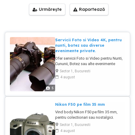
Urmărește
Raportează
Servicii Foto si Video 4K, pentru
nunti, botez sau diverse
evenimente private.
Ofer servicii Foto si Video pentru Nunti,
Cununii, Botez sau alte evenimente
private. Lecrez cu echipament
Sector 1, Bucuresti
profesional, aparate foto Nikon, camere
4 august
video de televiziune Sony. Predarea
materialelor foto -video se face foarte
5
repede ( 1 saptamana) In cadrul
pachetelor Foto va oferim sedinta foto,
albume tiparite gen carte, fotografii
Nikon F50 pe film 35 mm
printate pe loc, in timpul evenimentului -
Vind body Nikon F50 pe film 35 mm,
format 10x15 (carte postala). Nu lasati
pentru colectionari sau nostalgici.
evenimentele unice din viata
Aparatul este in perfecta stare estetica
dumneavoastra in sarcina amatorilor.
Sector 1, Bucuresti
si de functionare. Ofer si baterie
Oferim preturi decente la calitate
4 august
functionala pentru acest model.
premium. Contactati-ne telefonic pentru