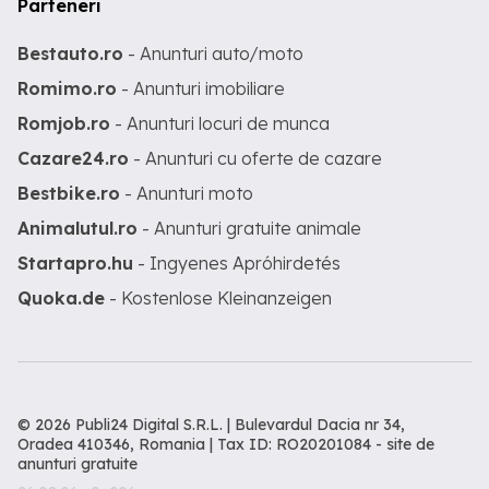
Parteneri
Bestauto.ro
- Anunturi auto/moto
Romimo.ro
- Anunturi imobiliare
Romjob.ro
- Anunturi locuri de munca
Cazare24.ro
- Anunturi cu oferte de cazare
Bestbike.ro
- Anunturi moto
Animalutul.ro
- Anunturi gratuite animale
Startapro.hu
- Ingyenes Apróhirdetés
Quoka.de
- Kostenlose Kleinanzeigen
© 2026 Publi24 Digital S.R.L. | Bulevardul Dacia nr 34,
Oradea 410346, Romania | Tax ID: RO20201084 -
site de
anunturi gratuite