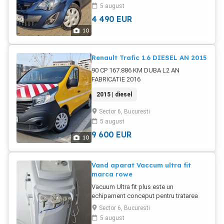
5 august
4 490
EUR
10
Renault Trafic 1.6 DIESEL AN 2015
90 CP 167.886 KM DUBA L2 AN
FABRICATIE 2016
2015 | diesel
Sector 6, Bucuresti
5 august
9 600
EUR
10
Vand aparat Vaccum ultra fit
marca rowe
Vacuum Ultra fit plus este un
echipament conceput pentru tratarea
inestetismelor faciale si corporale, cu
Sector 6, Bucuresti
rezultate spectaculoase intr un timp
5 august
foarte scurt. Beneficii exfoliaza celulele