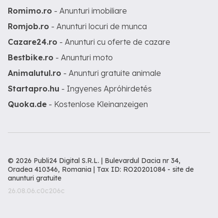
Romimo.ro
- Anunturi imobiliare
Romjob.ro
- Anunturi locuri de munca
Cazare24.ro
- Anunturi cu oferte de cazare
Bestbike.ro
- Anunturi moto
Animalutul.ro
- Anunturi gratuite animale
Startapro.hu
- Ingyenes Apróhirdetés
Quoka.de
- Kostenlose Kleinanzeigen
© 2026 Publi24 Digital S.R.L. | Bulevardul Dacia nr 34,
Oradea 410346, Romania | Tax ID: RO20201084 -
site de
anunturi gratuite
26.08.06.c0c206c