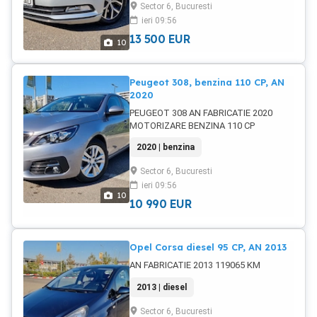
Sector 6, Bucuresti
ieri 09:56
13 500
EUR
10
Peugeot 308, benzina 110 CP, AN
2020
PEUGEOT 308 AN FABRICATIE 2020
MOTORIZARE BENZINA 110 CP
2020 | benzina
Sector 6, Bucuresti
ieri 09:56
10
10 990
EUR
Opel Corsa diesel 95 CP, AN 2013
AN FABRICATIE 2013 119065 KM
2013 | diesel
Sector 6, Bucuresti