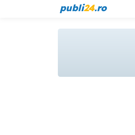
publi
24
.ro