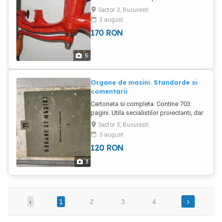
estetic, cat si functional.
Sector 3, Bucuresti
3 august
170
RON
5
Organe de masini. Standarde si
comentarii
Cartonata si completa. Contine 703
pagini. Utila secialistilor proiectanti, dar
si studentilor
Sector 3, Bucuresti
3 august
120
RON
3
›
‹
1
2
3
4