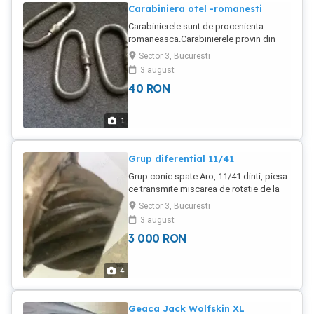
Carabiniera otel -romanesti
Carabinierele sunt de procenienta
romaneasca.Carabinierele provin din
dezmembrarea centurilor de
Sector 3, Bucuresti
siguranta.Sunt cele mai sigure
3 august
carabiniere, verificate in timp.Pretul este
40
RON
per bucata
1
Grup diferential 11/41
Grup conic spate Aro, 11/41 dinti, piesa
ce transmite miscarea de rotatie de la
axul cardan la planetare. Pentru ARO 244
Sector 3, Bucuresti
si nu numai. Grup nou
3 august
3 000
RON
4
Geaca Jack Wolfskin XL