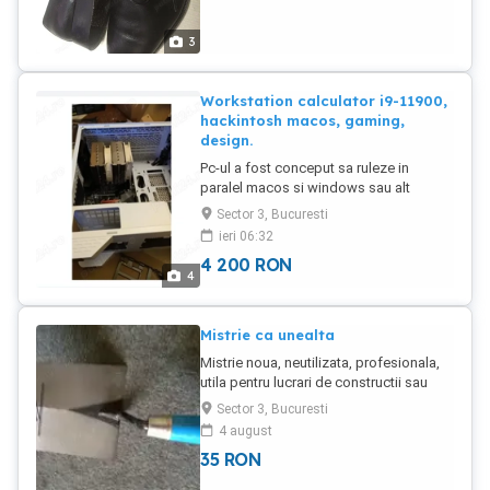
3
Workstation calculator i9-11900,
hackintosh macos, gaming,
design.
Pc-ul a fost conceput sa ruleze in
paralel macos si windows sau alt
sistem de operare. Toate piesee sunt
Sector 3, Bucuresti
100% compatibile cu macos si este
ieri 06:32
recunoscut ca apple tower. In momentul
4 200
RON
de fata e resetat gol. Nu se
4
dezmembreaza. Extrem de putin folosit
aproape ca nou. E bun pentru editare
foto video, documente mari, sau jocuri.
Mistrie ca unealta
Procesor Intel Rocket Lake, Core i9-
Mistrie noua, neutilizata, profesionala,
11900K 3.5GHz 16MB, LGA 1200, 125W
utila pentru lucrari de constructii sau
(Box) gen11 Cooler CPU Noctua NH-D14
gradinarit.
SSD Kingston A400 480GB SATA-III 2.5
Sector 3, Bucuresti
inch Memorie Corsair Vengeance LPX
4 august
Black 32GB DDR4 3200MHz CL16 Dual
35
RON
Channel Kit Sursa nJoy Dawn 750, 750W
SSD ADATA XPG Gammix S11 Pro 1TB