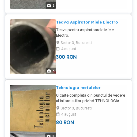
PCI Express 3.0 x4 M.2 2280 Placa de
1
baza GIGABYTE Z490 GAMING X
Carcasa Thermaltake S300 TG Snow
ATX Mid Tower Placa video Sapphire
Teava Aspirator Miele Electro
Radeon RX 5500 XT PULSE 8GB GDDR6
Teava pentru Aspiratoarele Miele
128-bi Bluetooth, Wi-Fi Pret fix
Electro.
Sector 3, Bucuresti
4 august
300
RON
6
Tehnologia metalelor
O carte completa din punctul de vedere
al informatiilor privind TEHNOLOGIA
METALELOR. Completa si cartonata.
Sector 3, Bucuresti
Contine 431 pagini.
4 august
80
RON
5