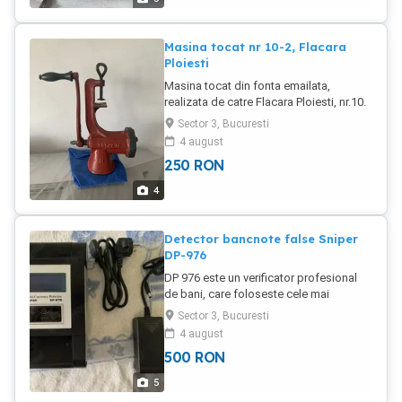
Masina tocat nr 10-2, Flacara
Ploiesti
Masina tocat din fonta emailata,
realizata de catre Flacara Ploiesti, nr.10.
Sector 3, Bucuresti
4 august
250
RON
4
Detector bancnote false Sniper
DP-976
DP 976 este un verificator profesional
de bani, care foloseste cele mai
avansate metode pentru detectia
Sector 3, Bucuresti
falsurilor. Procesul de verificare este
4 august
unul complex, care foloseste ultimele
500
RON
tehnologii in domeniu. Este dotat cu un
display mare, panou de control cu touch
5
screen si posibilitatea de a printa seriile