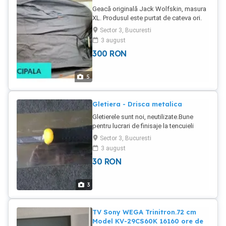
Geacă originală Jack Wolfskin, masura
XL. Produsul este purtat de cateva ori.
Model nou . Culoare deosebită. In stare
Sector 3, Bucuresti
excelenta, purtata de cateva ori. Este
3 august
comoda, respirabila, Are gluga.
300
RON
5
Gletiera - Drisca metalica
Gletierele sunt noi, neutilizate.Bune
pentru lucrari de finisaje la tencuieli
Sector 3, Bucuresti
3 august
30
RON
3
TV Sony WEGA Trinitron.72 cm
Model KV-29CS60K 16160 ore de