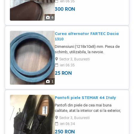
ieri 06:35
300
RON
6
Curea alternator FARTEC Dacia
1310
Dimensiuni:(1218x10x8) mm. Piesa de
schimb, utilizabila, la nevoie.
Sector 3, Bucuresti
ieri 06:35
25
RON
1
Pantofi piele STEMAR 44 Italy
Pantofi din piele de cea mai buna
calitate, atat la interior cat si la exterior,
marca STEMAR, marca de lux, din Italia
Sector 3, Bucuresti
Pantofii au fost putin purtati, doar in 2-3
ieri 06:34
ocazii speciale. In interior sunt 27 cm.
250
RON