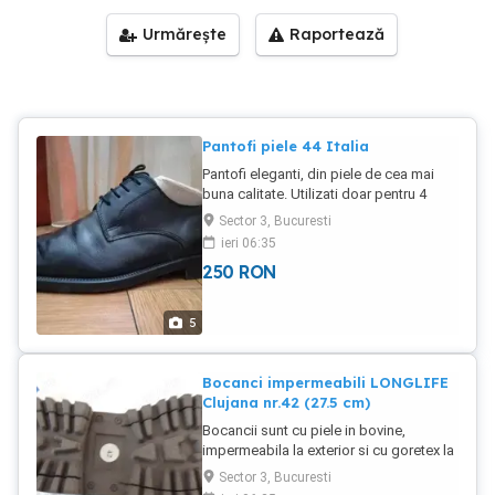
Urmărește
Raportează
Pantofi piele 44 Italia
Pantofi eleganti, din piele de cea mai
buna calitate. Utilizati doar pentru 4
ocazii.
Sector 3, Bucuresti
ieri 06:35
250
RON
5
Bocanci impermeabili LONGLIFE
Clujana nr.42 (27.5 cm)
Bocancii sunt cu piele in bovine,
impermeabila la exterior si cu goretex la
interior.
Sector 3, Bucuresti