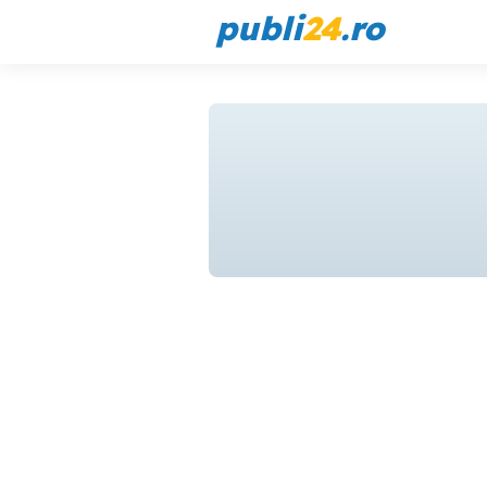
publi
24
.ro