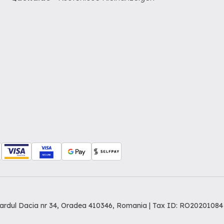
levardul Dacia nr 34, Oradea 410346, Romania | Tax ID: RO20201084