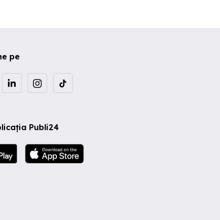
ne pe
licația Publi24