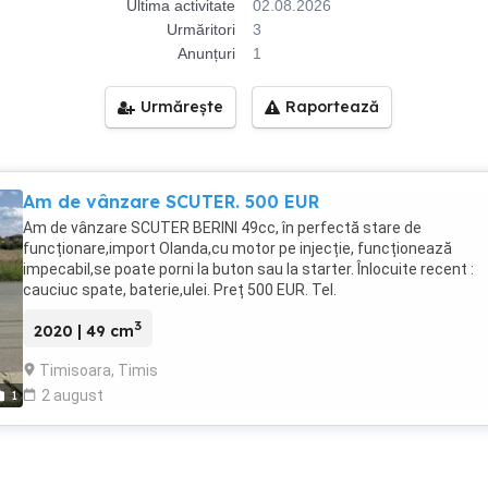
Ultima activitate
02.08.2026
Urmăritori
3
Anunțuri
1
Urmărește
Raportează
Am de vânzare SCUTER. 500 EUR
Am de vânzare SCUTER BERINI 49cc, în perfectă stare de
funcționare,import Olanda,cu motor pe injecție, funcționează
impecabil,se poate porni la buton sau la starter. Înlocuite recent :
cauciuc spate, baterie,ulei. Preț 500 EUR. Tel.
3
2020 | 49 cm
Timisoara, Timis
2 august
1