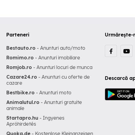
Parteneri
Urmărește-
Bestauto.ro
- Anunturi auto/moto
Romimo.ro
- Anunturi imobiliare
Romjob.ro
- Anunturi locuri de munca
Cazare24.ro
- Anunturi cu oferte de
Descarcă ap
cazare
Bestbike.ro
- Anunturi moto
Animalutul.ro
- Anunturi gratuite
animale
Startapro.hu
- Ingyenes
Apróhirdetés
Quoka.de
- Kostenlose Kleinanzeigen