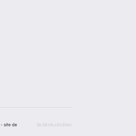
 -
site de
26.08.06.c0c206c