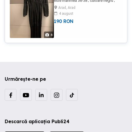
este marimea 36-38 ; culoare negru ;
stare impecabila, pretul este usor
Arad, Arad
negociabil.
4 august
190
RON
6
Urmărește-ne pe
Descarcă aplicația Publi24