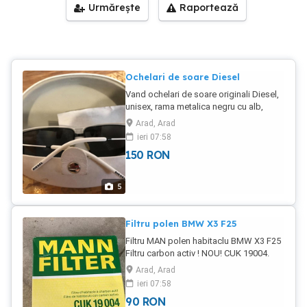
Urmărește
Raportează
Ochelari de soare Diesel
Vand ochelari de soare originali Diesel,
unisex, rama metalica negru cu alb,
lentile culoare inchisa, inca un set de
Arad, Arad
lentile rezerva !! Produsul este nou!
ieri 07:58
150
RON
5
Filtru polen BMW X3 F25
Filtru MAN polen habitaclu BMW X3 F25
Filtru carbon activ ! NOU! CUK 19004.
PRET 90 LEI negociabil!
Arad, Arad
ieri 07:58
90
RON