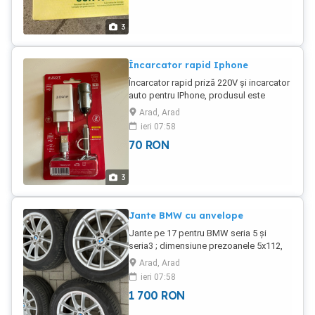
3
Încarcator rapid Iphone
Încarcator rapid priză 220V și incarcator
auto pentru IPhone, produsul este
sigilat; nou în cutie!
Arad, Arad
ieri 07:58
70
RON
3
Jante BMW cu anvelope
Jante pe 17 pentru BMW seria 5 și
seria3 ; dimensiune prezoanele 5x112,
pentru G30- G31; cu anvelope. Anvelope
Arad, Arad
de vara Michelin; dimensiune 225 55 17
ieri 07:58
fabricate in 2017 : DOT 2617 stare buna;
1 700
RON
sunt Run Flat.