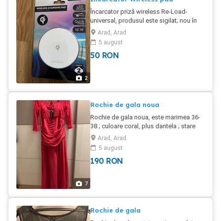
Încarcator priză wireless Re-Load-
universal, produsul este sigilat; nou în
cutie.
Arad, Arad
5 august
50
RON
2
Rochie de gala noua
Rochie de gala noua, este marimea 36-
38 ; culoare coral, plus dantela ; stare
impecabila, pretul este usor negociabil,
Arad, Arad
cumparata din Arad de la magazinul
5 august
Angelo.
190
RON
7
Rochie de gala