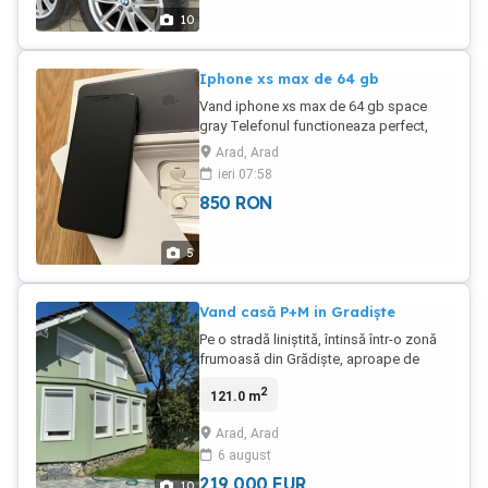
10
Iphone xs max de 64 gb
Vand iphone xs max de 64 gb space
gray Telefonul functioneaza perfect,
fara nici o urma de utilizare pe el Arata si
Arad, Arad
functioneaza 10 10. Predare si verificare
ieri 07:58
in Arad. Nu doresc schimb !
850
RON
5
Vand casă P+M in Gradiște
Pe o stradă liniștită, întinsă într-o zonă
frumoasă din Grădiște, aproape de
Podgoria, te întâmpină casa nouă
2
121.0 m
finalizată in 2016. La mansardă avem trei
dormitoare și o băie mare cu vană si
Arad, Arad
cabină de duș, un hol cu casa scării, iar
6 august
la parter avem, o bucătărie generoasă și
un living generos, o baie de servici, un
219 000
EUR
10