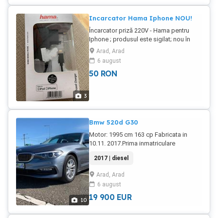
Incarcator Hama Iphone NOU!
Încarcator priză 220V - Hama pentru
Iphone ; produsul este sigilat; nou în
cutie.
Arad, Arad
6 august
50
RON
3
Bmw 520d G30
Motor: 1995 cm 163 cp Fabricata in
10.11. 2017.Prima inmatriculare
05.12.2017 Inscrisa in Romania in
2017 | diesel
decembrie 2021. Serie sasiu:
WBAJC31030WB79594 Dotari : -Abs
Arad, Arad
Esp+Sistem monitorizare presiune
6 august
pneuri -Bluetooth Telefon Voice control
-Camera pentru parcare spate -
19 900
EUR
10
Climatronic -Conexiune prin USB -
Control antiderapare -Control electronic