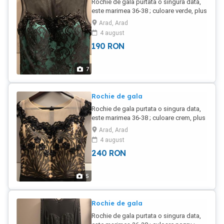
Rochie de gala purtata o singura data,
este marimea 36-38 ; culoare verde, plus
dantela neagra ; stare impecabila, pretul
Arad, Arad
este usor negociabil, cumparata din
4 august
Arad de la magazinul Angelo.
190
RON
7
Rochie de gala
Rochie de gala purtata o singura data,
este marimea 36-38 ; culoare crem, plus
dantela neagra ; stare impecabila, pretul
Arad, Arad
este usor negociabil, cumparata din
4 august
Arad de la magazinul Angelo. A costat
240
RON
1400 lei !
5
Rochie de gala
Rochie de gala purtata o singura data,