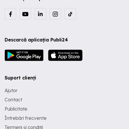
electronice NOI, de la partenerul nostru
(importator). #Masinute electrice pentru
copii #Reparatii masinute #Reparatii
masinute electrice #Reparatii masinute
electrice pt copii #Masinuta electrica
defecta #Masinute electrice
Descarcă aplicația Publi24
Suport clienți
Ajutor
Contact
Publicitate
Întrebări frecvente
Termeni și condiții