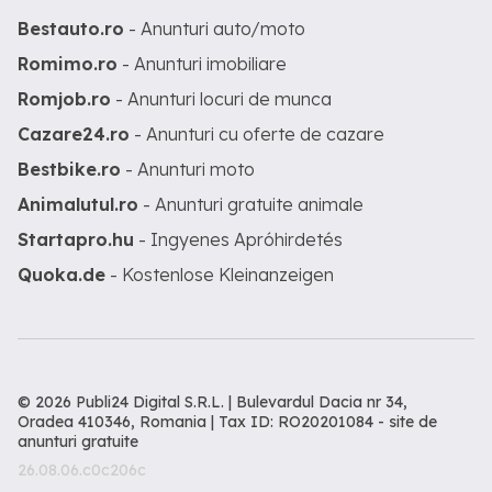
Bestauto.ro
- Anunturi auto/moto
Romimo.ro
- Anunturi imobiliare
Romjob.ro
- Anunturi locuri de munca
Cazare24.ro
- Anunturi cu oferte de cazare
Bestbike.ro
- Anunturi moto
Animalutul.ro
- Anunturi gratuite animale
Startapro.hu
- Ingyenes Apróhirdetés
Quoka.de
- Kostenlose Kleinanzeigen
© 2026 Publi24 Digital S.R.L. | Bulevardul Dacia nr 34,
Oradea 410346, Romania | Tax ID: RO20201084 -
site de
anunturi gratuite
26.08.06.c0c206c